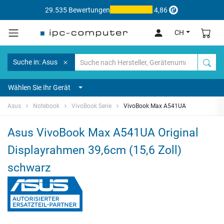
29.535 Bewertungen
4,86
CH
Suche in: Asus
Wählen Sie Ihr Gerät
Asus
Notebook
VivoBook Serie
VivoBook Max A541UA
Asus VivoBook Max A541UA Original
Displayrahmen 39,6cm (15,6 Zoll)
schwarz