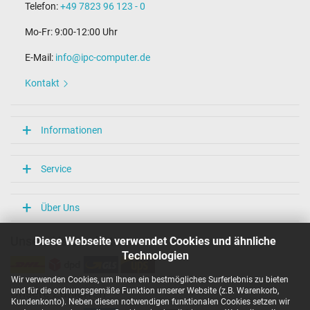
Telefon:
+49 7823 96 123 - 0
Mo-Fr: 9:00-12:00 Uhr
E-Mail:
info@ipc-computer.de
Kontakt
Informationen
Service
Über Uns
Diese Webseite verwendet Cookies und ähnliche
Unsere Versandarten
Technologien
Wir verwenden Cookies, um Ihnen ein bestmögliches Surferlebnis zu bieten
und für die ordnungsgemäße Funktion unserer Website (z.B. Warenkorb,
Unsere Zahlarten
Kundenkonto). Neben diesen notwendigen funktionalen Cookies setzen wir