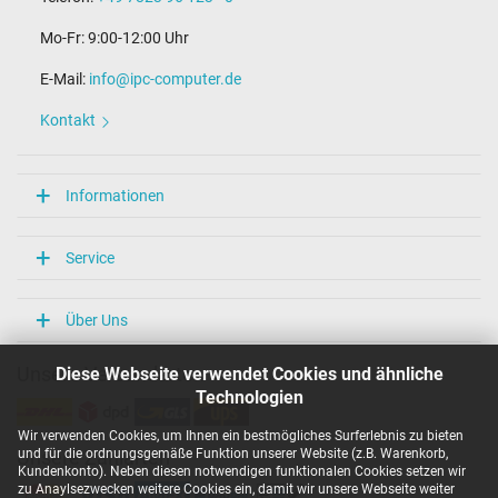
Mo-Fr: 9:00-12:00 Uhr
E-Mail:
info@ipc-computer.de
Kontakt
Informationen
Service
Über Uns
Diese Webseite verwendet Cookies und ähnliche
Unsere Versandarten
Technologien
Wir verwenden Cookies, um Ihnen ein bestmögliches Surferlebnis zu bieten
und für die ordnungsgemäße Funktion unserer Website (z.B. Warenkorb,
Unsere Zahlarten
Kundenkonto). Neben diesen notwendigen funktionalen Cookies setzen wir
zu Anaylsezwecken weitere Cookies ein, damit wir unsere Webseite weiter