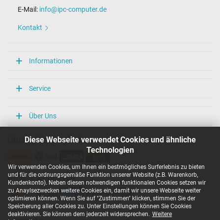
E-Mail:
info@ipc-computer.de
Kontakt
Informationen
Service
Über Uns
Diese Webseite verwendet Cookies und ähnliche
Unsere Versandarten
Technologien
Wir verwenden Cookies, um Ihnen ein bestmögliches Surferlebnis zu bieten
und für die ordnungsgemäße Funktion unserer Website (z.B. Warenkorb,
Unsere Zahlarten
Kundenkonto). Neben diesen notwendigen funktionalen Cookies setzen wir
zu Anaylsezwecken weitere Cookies ein, damit wir unsere Webseite weiter
optimieren können. Wenn Sie auf "Zustimmen" klicken, stimmen Sie der
Speicherung aller Cookies zu. Unter Einstellungen können Sie Cookies
deaktivieren. Sie können dem jederzeit widersprechen.
Weitere