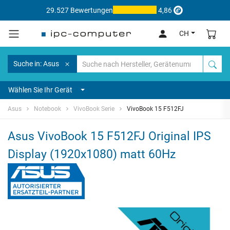
29.527 Bewertungen
4,86
CH
Suche in: Asus
Wählen Sie Ihr Gerät
Asus
Notebook
VivoBook Serie
VivoBook 15 F512FJ
Asus VivoBook 15 F512FJ Original IPS
Display (1920x1080) matt 60Hz