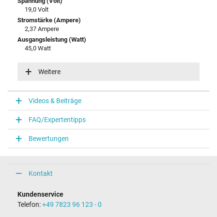
Spannung (Volt)
19,0 Volt
Stromstärke (Ampere)
2,37 Ampere
Ausgangsleistung (Watt)
45,0 Watt
Eingangsspannung
100-240V / 50-60Hz
Weitere
Energieeffizienz
V
Videos & Beiträge
Notebook Stecker
FAQ/Expertentipps
Steckertyp / -form
rund / 90° abgewinkelt
Bewertungen
Steckerlänge (mm)
9,8 mm
Steckerdurchmesser außen / innen
4,0 mm / 1,2 mm
Kontakt
Stift im Stecker
Nein
Kundenservice
Länge Anschlusskabel (m) (ca.)
Telefon:
+49 7823 96 123 - 0
2.00 m