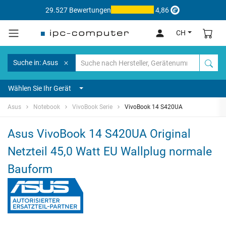
29.527 Bewertungen
4,86
CH
Suche in: Asus
Wählen Sie Ihr Gerät
Asus
Notebook
VivoBook Serie
VivoBook 14 S420UA
Asus VivoBook 14 S420UA Original
Netzteil 45,0 Watt EU Wallplug normale
Bauform