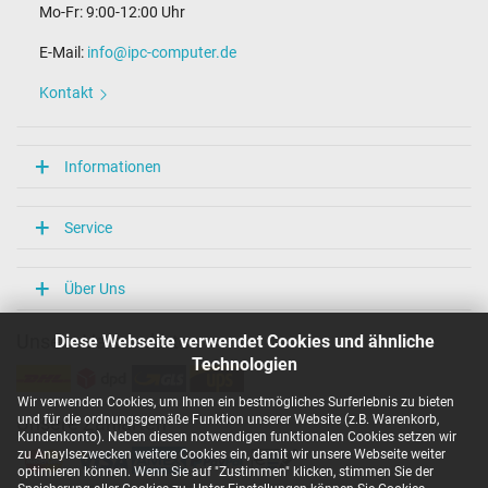
Mo-Fr: 9:00-12:00 Uhr
Maße
E-Mail:
info@ipc-computer.de
Länge / Breite / Höhe
54 mm / 29 mm / 54 mm
Kontakt
Weitere Daten
Überlast-, kurzschluss- und überhitzungsgeschützt
Informationen
Ja
Prüfsiegel
CE
Service
TÜV Geprüfte Sicherheit
Kategorisierung
Über Uns
Kategorie
Diese Webseite verwendet Cookies und ähnliche
Unsere Versandarten
Netzteil
Technologien
Verwendung
Notebook / Laptop
Wir verwenden Cookies, um Ihnen ein bestmögliches Surferlebnis zu bieten
und für die ordnungsgemäße Funktion unserer Website (z.B. Warenkorb,
Unsere Zahlarten
Kundenkonto). Neben diesen notwendigen funktionalen Cookies setzen wir
zu Anaylsezwecken weitere Cookies ein, damit wir unsere Webseite weiter
optimieren können. Wenn Sie auf "Zustimmen" klicken, stimmen Sie der