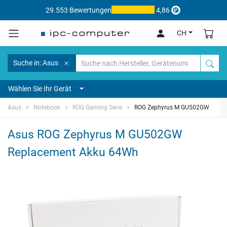
29.553 Bewertungen
4,86
CH
Suche in: Asus
Wählen Sie Ihr Gerät
Asus
Notebook
ROG Gaming Serie
ROG Zephyrus M GU502GW
Asus ROG Zephyrus M GU502GW
Replacement Akku 64Wh