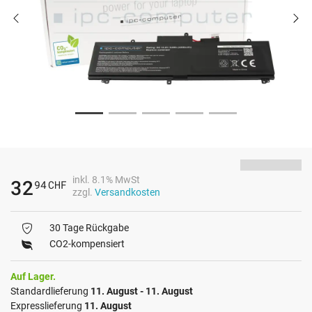
inkl. 8.1% MwSt
32
94
CHF
zzgl.
Versandkosten
30 Tage Rückgabe
CO2-kompensiert
Auf Lager.
Standardlieferung
11. August - 11. August
Expresslieferung
11. August