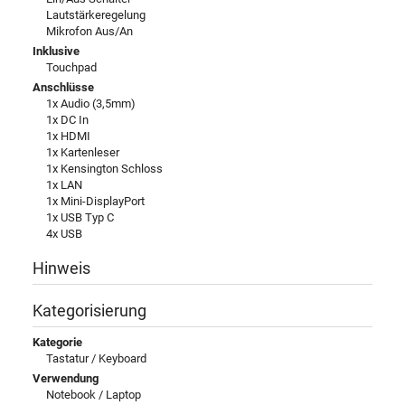
Lautstärkeregelung
Mikrofon Aus/An
Inklusive
Touchpad
Anschlüsse
1x Audio (3,5mm)
1x DC In
1x HDMI
1x Kartenleser
1x Kensington Schloss
1x LAN
1x Mini-DisplayPort
1x USB Typ C
4x USB
Hinweis
Kategorisierung
Kategorie
Tastatur / Keyboard
Verwendung
Notebook / Laptop