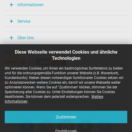
Informationen
Service
Über Uns
Diese Webseite verwendet Cookies und ähnliche
Unsere Versandarten
Technologien
Wir verwenden Cookies, um Ihnen ein bestmögliches Surferlebnis zu bieten
und für die ordnungsgemäße Funktion unserer Website (z.B. Warenkorb,
Unsere Zahlarten
Kundenkonto). Neben diesen notwendigen funktionalen Cookies setzen wir
zu Anaylsezwecken weitere Cookies ein, damit wir unsere Webseite weiter
optimieren können. Wenn Sie auf "Zustimmen" klicken, stimmen Sie der
Speicherung aller Cookies zu. Unter Einstellungen können Sie Cookies
deaktivieren. Sie können dem jederzeit widersprechen.
Weitere
Copyright ©
IPC-Computer Deutschland GmbH
Informationen
.
Alle Preise inkl. gesetzl. MwSt. zzgl. Versandkosten
Zustimmen
Einstellungen