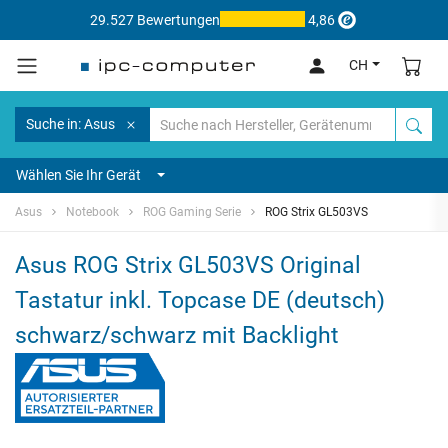
29.527 Bewertungen
4,86
CH
Suche in: Asus
Wählen Sie Ihr Gerät
Asus
Notebook
ROG Gaming Serie
ROG Strix GL503VS
Asus ROG Strix GL503VS Original
Tastatur inkl. Topcase DE (deutsch)
schwarz/schwarz mit Backlight