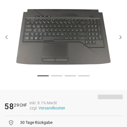
inkl. 8.1% MwSt
58
29
CHF
zzgl.
Versandkosten
30 Tage Rückgabe