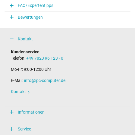
FAQ/Expertentipps
Notebook Stecker
Bewertungen
Steckertyp / -form
rund / 90° abgewinkelt
Steckerlänge (mm)
11,0 mm
Kontakt
Steckerdurchmesser außen / innen
5,5 mm / 2,5 mm
Kundenservice
Stift im Stecker
Telefon:
+49 7823 96 123 - 0
Nein
Länge Anschlusskabel (m) (ca.)
Mo-Fr: 9:00-12:00 Uhr
1.80 m
E-Mail:
info@ipc-computer.de
Maße
Kontakt
Länge / Breite / Höhe
137 mm / 69 mm / 23 mm
Weitere Daten
Informationen
Überlast-, kurzschluss- und überhitzungsgeschützt
Ja
Service
Prüfsiegel