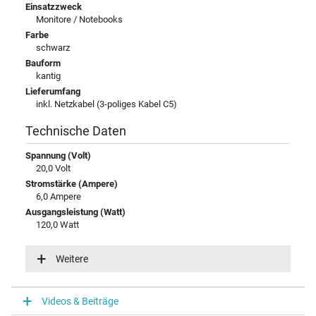
Einsatzzweck
Monitore / Notebooks
Farbe
schwarz
Bauform
kantig
Lieferumfang
inkl. Netzkabel (3-poliges Kabel C5)
Technische Daten
Spannung (Volt)
20,0 Volt
Stromstärke (Ampere)
6,0 Ampere
Ausgangsleistung (Watt)
120,0 Watt
Zusätzliche Ausgangsleistung
20V / 6A / 120,0W
Weitere
Eingangsspannung
100-240V / 50-60Hz
Energieeffizienz
Videos & Beiträge
VI