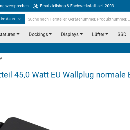
ngsversprechen
Ersatzteilshop & Fachwerkstatt seit 2003
 in: Asus
taturen
Dockings
Displays
Lüfter
SSD
EA
teil 45,0 Watt EU Wallplug normale