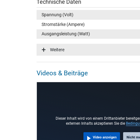
Technische Daten
Spannung (Volt)
Stromstärke (Ampere)
Ausgangsleistung (Watt)
Eingangsspannung
Weitere
Energieeffizienz
Notebook Stecker
Videos & Beiträge
Steckertyp / -form
Steckerlänge (mm)
Steckerdurchmesser außen / innen
Stift im Stecker
Länge Anschlusskabel (m) (ca.)
Dieser Inhalt wird von einem Drittanbieter bereitge
externen Inhalts akzeptieren Sie die
Beding
Maße
Video anzeigen
Nicht m