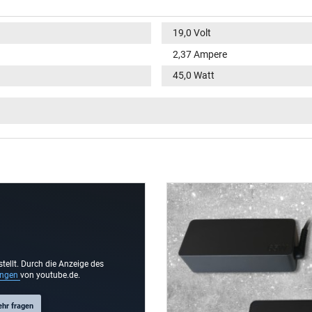
19,0 Volt
2,37 Ampere
45,0 Watt
100-240V / 50-60Hz
V
rund / 90° abgewinkelt
9,8 mm
4,0 mm / 1,2 mm
Nein
2.00 m
stellt. Durch die Anzeige des
ungen
von youtube.de.
ehr fragen