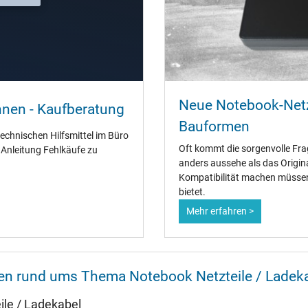
54 mm / 29 mm / 54 mm
Ja
CE
Neue Notebook-Netz
TÜV Geprüfte Sicherheit
nnen - Kaufberatung
Bauformen
technischen Hilfsmittel im Büro
Oft kommt die sorgenvolle Fra
" Anleitung Fehlkäufe zu
anders aussehe als das Origin
Kompatibilität machen müssen 
Netzteil
bietet.
Notebook / Laptop
Mehr erfahren >
nen rund ums Thema Notebook Netzteile / Ladek
le / Ladekabel