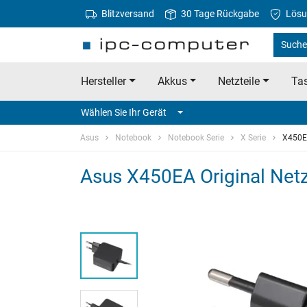
Blitzversand
30 Tage Rückgabe
Lösu
Suche
Hersteller
Akkus
Netzteile
Tas
Wählen Sie Ihr Gerät
Asus
Notebook
Notebook Serie
X Serie
X450
Asus X450EA Original Netz