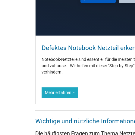
Länge / Breite / Höhe
Weitere Daten
Überlast-, kurzschluss- und überhitzungsgeschützt
Prüfsiegel
Defektes Notebook Netzteil erke
Notebook-Netzteile sind essentiell für die meisten 
und zuhause. - Wir helfen mit dieser "Step-by-Step
Kategorisierung
verhindern.
Kategorie
Verwendung
Mehr erfahren >
Wichtige und nützliche Informatio
Die häufigsten Fragen zum Thema Netztei