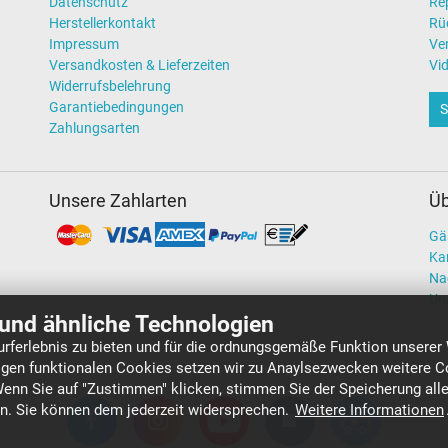
Datenschutz
Re
Herstellerkontakt
Rü
Impressum
Ve
Versandkosten & Lieferzeiten
Vi
Widerrufsbelehrung
Garantiebedingungen
S
Zahlungsarten
Unsere Zahlarten
Üb
Gä
Kar
Na
Un
und ähnliche Technologien
rferlebnis zu bieten und für die ordnungsgemäße Funktion unserer
gen funktionalen Cookies setzen wir zu Anaylsezwecken weitere Co
Wenn Sie auf "Zustimmen" klicken, stimmen Sie der Speicherung all
en. Sie können dem jederzeit widersprechen.
Weitere Informationen