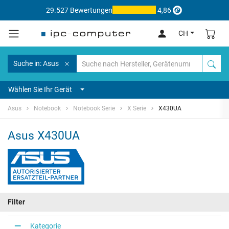
29.527 Bewertungen
4,86
CH
Suche in: Asus
Wählen Sie Ihr Gerät
Asus
Notebook
Notebook Serie
X Serie
X430UA
Asus X430UA
Filter
Kategorie