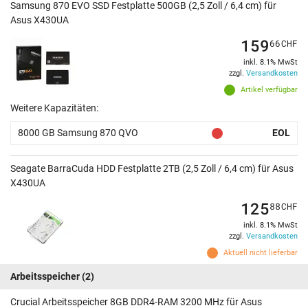
Samsung 870 EVO SSD Festplatte 500GB (2,5 Zoll / 6,4 cm) für
Asus X430UA
159
66
CHF
inkl. 8.1% MwSt
zzgl.
Versandkosten
Artikel verfügbar
Weitere Kapazitäten:
8000 GB Samsung 870 QVO
EOL
Seagate BarraCuda HDD Festplatte 2TB (2,5 Zoll / 6,4 cm) für Asus
X430UA
125
88
CHF
inkl. 8.1% MwSt
zzgl.
Versandkosten
Aktuell nicht lieferbar
Arbeitsspeicher
(2)
Crucial Arbeitsspeicher 8GB DDR4-RAM 3200 MHz für Asus