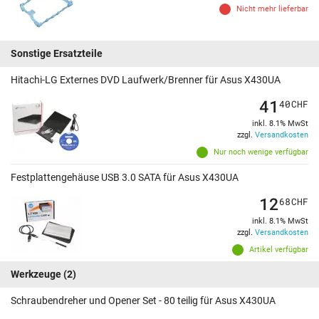
Nicht mehr lieferbar
Sonstige Ersatzteile
Hitachi-LG Externes DVD Laufwerk/Brenner für Asus X430UA
41
40
CHF
inkl. 8.1% MwSt
zzgl.
Versandkosten
Nur noch wenige verfügbar
Festplattengehäuse USB 3.0 SATA für Asus X430UA
12
68
CHF
inkl. 8.1% MwSt
zzgl.
Versandkosten
Artikel verfügbar
Werkzeuge
(2)
Schraubendreher und Opener Set - 80 teilig für Asus X430UA