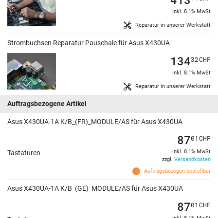
inkl. 8.1% MwSt
Reparatur in unserer Werkstatt
Strombuchsen Reparatur Pauschale für Asus X430UA
134
32
CHF
inkl. 8.1% MwSt
Reparatur in unserer Werkstatt
Auftragsbezogene Artikel
Asus X430UA-1A K/B_(FR)_MODULE/AS für Asus X430UA
87
01
CHF
inkl. 8.1% MwSt
Tastaturen
zzgl.
Versandkosten
Auftragsbezogen bestellbar
Asus X430UA-1A K/B_(GE)_MODULE/AS für Asus X430UA
87
01
CHF