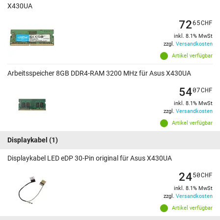
X430UA
72
65
CHF
inkl. 8.1% MwSt
zzgl.
Versandkosten
Artikel verfügbar
Arbeitsspeicher 8GB DDR4-RAM 3200 MHz für Asus X430UA
54
07
CHF
inkl. 8.1% MwSt
zzgl.
Versandkosten
Artikel verfügbar
Displaykabel
(1)
Displaykabel LED eDP 30-Pin original für Asus X430UA
24
50
CHF
inkl. 8.1% MwSt
zzgl.
Versandkosten
Artikel verfügbar