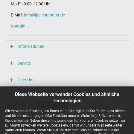
Mo-Fr: 9:00-12:00 Uhr
E-Mail:
info@ipc-computer.de
Kontakt
Informationen
Service
Über Uns
Diese Webseite verwendet Cookies und ähnliche
Unsere Versandarten
Technologien
Wir verwenden Cookies, um Ihnen ein bestmögliches Surferlebnis zu bieten
und für die ordnungsgemäße Funktion unserer Website (z.B. Warenkorb,
Unsere Zahlarten
Kundenkonto). Neben diesen notwendigen funktionalen Cookies setzen wir
zu Anaylsezwecken weitere Cookies ein, damit wir unsere Webseite weiter
optimieren können. Wenn Sie auf "Zustimmen" klicken, stimmen Sie der