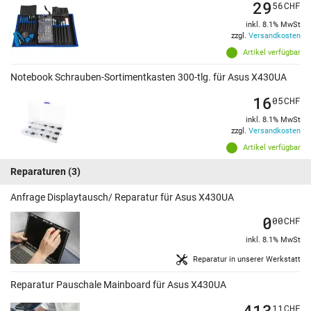
29
56
CHF
inkl. 8.1% MwSt
zzgl.
Versandkosten
Artikel verfügbar
Notebook Schrauben-Sortimentkasten 300-tlg. für Asus X430UA
16
05
CHF
inkl. 8.1% MwSt
zzgl.
Versandkosten
Artikel verfügbar
Reparaturen
(3)
Anfrage Displaytausch/ Reparatur für Asus X430UA
0
00
CHF
inkl. 8.1% MwSt
Reparatur in unserer Werkstatt
Reparatur Pauschale Mainboard für Asus X430UA
413
11
CHF