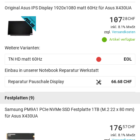
Original Asus IPS Display 1920x1080 matt 60Hz für Asus X430UA
107
28
CHF
inkl. 8.1% MwSt
zzgl.
Versandkosten
Artikel verfügbar
Weitere Varianten:
TN HD matt 60Hz
EOL
Einbau in unserer Notebook Reparatur Werkstatt
Reparatur Pauschale Display
66.68 CHF
Festplatten
(9)
Samsung PM9A1 PCIe NVMe SSD Festplatte 1TB (M.2 22 x 80 mm)
für Asus X430UA
176
57
CHF
inkl. 8.1% MwSt