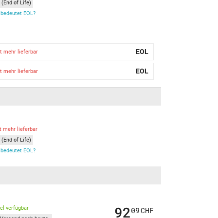
(End of Life)
bedeutet EOL?
EOL
t mehr lieferbar
EOL
t mehr lieferbar
t mehr lieferbar
(End of Life)
bedeutet EOL?
92
kel verfügbar
09
CHF