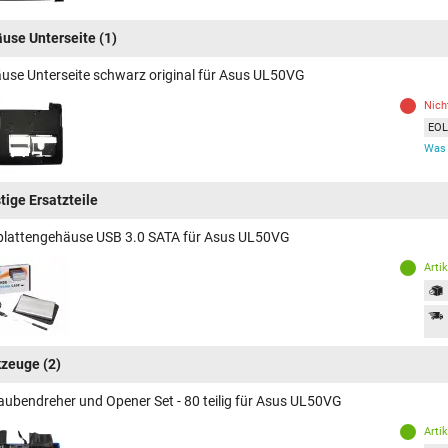
use Unterseite
(1)
use Unterseite schwarz original für Asus UL50VG
Nich
EOL 
Was 
tige Ersatzteile
plattengehäuse USB 3.0 SATA für Asus UL50VG
Arti
kzeuge
(2)
aubendreher und Opener Set - 80 teilig für Asus UL50VG
Arti