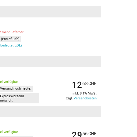
t mehr lieferbar
(End of Life)
bedeutet EOL?
12
kel verfügbar
68
CHF
Versand noch heute.
inkl. 8.1% MwSt
Expressversand
zzgl.
Versandkosten
möglich.
29
kel verfügbar
56
CHF