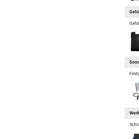
Gehä
Gehä
Sons
Fest
Wer
Schr