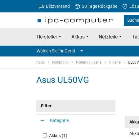
Blitzversand
30 Tage Rückgabe
Lösu
Suche
Hersteller
Akkus
Netzteile
Tas
Wählen Sie Ihr Gerät
Asus
Notebook
Notebook Serie
U Serie
UL50
Asus UL50VG
Filter
Kategorie
Akku
Akku
Akkus (1)