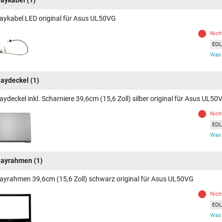
laykabel LED original für Asus UL50VG
Nich
EOL 
Was 
laydeckel
(1)
aydeckel inkl. Scharniere 39,6cm (15,6 Zoll) silber original für Asus UL50
Nich
EOL 
Was 
layrahmen
(1)
layrahmen 39,6cm (15,6 Zoll) schwarz original für Asus UL50VG
Nich
EOL 
Was 