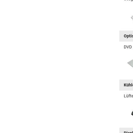
Opti
DVD 
Kühle
Lüft
Disp