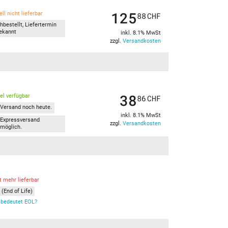
125
ll nicht lieferbar
88
CHF
hbestellt, Liefertermin
ekannt
inkl. 8.1% MwSt
zzgl.
Versandkosten
38
kel verfügbar
86
CHF
Versand noch heute.
inkl. 8.1% MwSt
Expressversand
zzgl.
Versandkosten
möglich.
t mehr lieferbar
(End of Life)
bedeutet EOL?