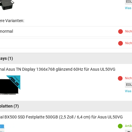
EOL 
Was 
ere Varianten:
 normal
Nich
Nich
lays
(1)
inal Asus TN Display 1366x768 glänzend 60Hz für Asus UL50VG
Nich
EOL 
Was 
platten
(7)
ial BX500 SSD Festplatte 500GB (2,5 Zoll / 6,4 cm) für Asus UL50VG
Arti