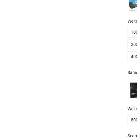
Weit
10
20
40
Sams
Weit
80
Seag