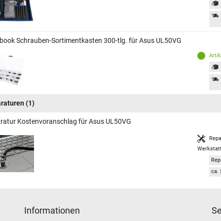
book Schrauben-Sortimentkasten 300-tlg. für Asus UL50VG
Arti
raturen
(1)
ratur Kostenvoranschlag für Asus UL50VG
Repa
Werkstat
Rep
ca. 
Informationen
Se