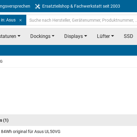
ngsversprechen
Ersatzteilshop & Fachwerkstatt seit 2003
 in: Asus
taturen
Dockings
Displays
Lüfter
SSD
VG
s
(1)
 84Wh original für Asus UL50VG