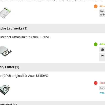
Aktue
Nac
unb
sche Laufwerke
(1)
Brenner Ultraslim für Asus UL50VG
Arti
r / Lüfter
(1)
er (CPU) original für Asus UL50VG
Nich
EOL 
Was 
laykabel
(1)