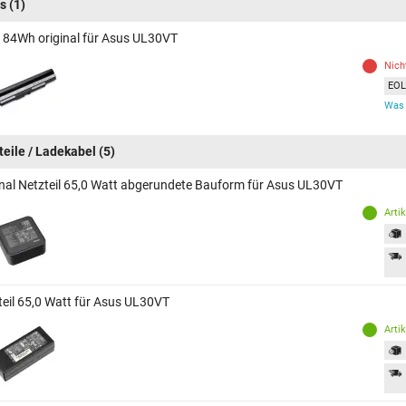
s
(1)
 84Wh original für Asus UL30VT
Nich
EOL 
Was 
teile / Ladekabel
(5)
inal Netzteil 65,0 Watt abgerundete Bauform für Asus UL30VT
Arti
teil 65,0 Watt für Asus UL30VT
Arti