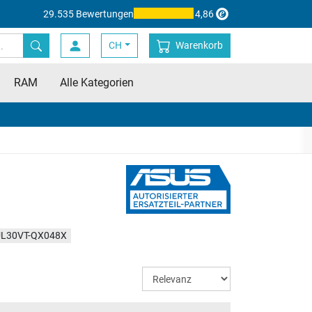
29.535 Bewertungen
4,86
CH
Warenkorb
RAM
Alle Kategorien
UL30VT-QX048X