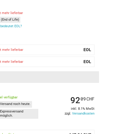
t mehr lieferbar
(End of Life)
bedeutet EOL?
EOL
t mehr lieferbar
EOL
t mehr lieferbar
92
kel verfügbar
09
CHF
Versand noch heute.
inkl. 8.1% MwSt
Expressversand
zzgl.
Versandkosten
möglich.