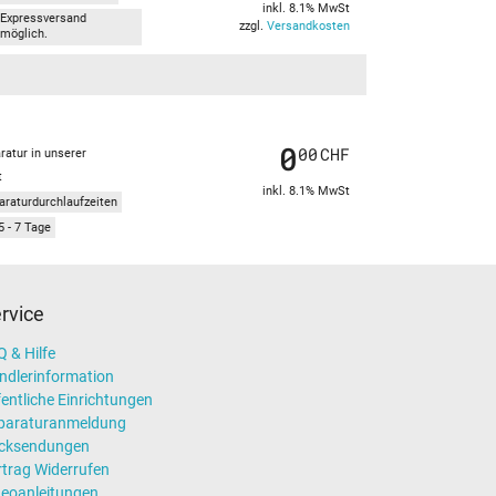
inkl. 8.1% MwSt
Expressversand
zzgl.
Versandkosten
möglich.
0
00
CHF
ratur in unserer
t
inkl. 8.1% MwSt
araturdurchlaufzeiten
5 - 7 Tage
rvice
 & Hilfe
ndlerinformation
entliche Einrichtungen
paraturanmeldung
cksendungen
rtrag Widerrufen
deoanleitungen