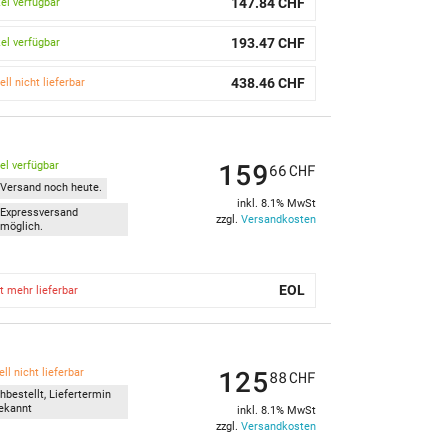
147.84 CHF
kel verfügbar
193.47 CHF
kel verfügbar
438.46 CHF
ell nicht lieferbar
159
kel verfügbar
66
CHF
Versand noch heute.
inkl. 8.1% MwSt
Expressversand
zzgl.
Versandkosten
möglich.
EOL
t mehr lieferbar
125
ll nicht lieferbar
88
CHF
hbestellt, Liefertermin
ekannt
inkl. 8.1% MwSt
zzgl.
Versandkosten