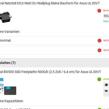
inal Netzteil 65,0 Watt EU Wallplug kleine Bauform für Asus UL30VT
Nich
EOL 
Was 
ere Varianten:
 normal
Nich
Nich
platten
(7)
ial BX500 SSD Festplatte 500GB (2,5 Zoll / 6,4 cm) für Asus UL30VT
Arti
ere Kapazitäten: