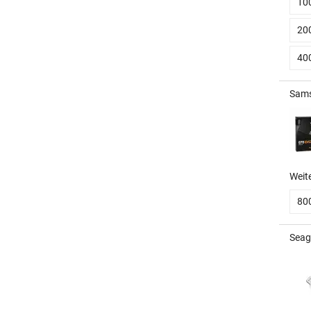
10
20
40
Sams
Weit
80
Seag