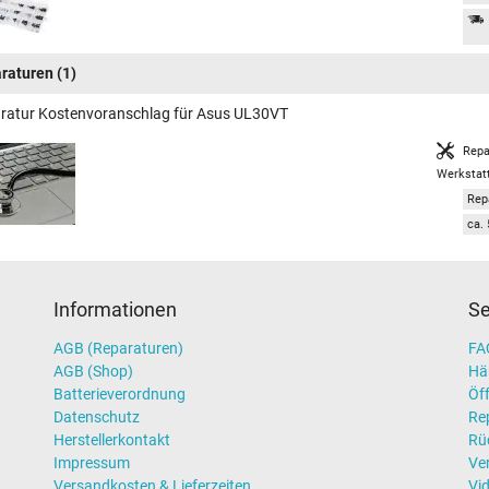
raturen
(1)
ratur Kostenvoranschlag für Asus UL30VT
Repa
Werkstat
Rep
ca. 
Informationen
Se
AGB (Reparaturen)
FAQ
AGB (Shop)
Hä
Batterieverordnung
Öff
Datenschutz
Re
Herstellerkontakt
Rü
Impressum
Ve
Versandkosten & Lieferzeiten
Vi