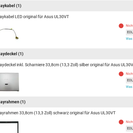
laykabel
(1)
laykabel LED original für Asus UL30VT
Nich
EOL 
Was 
laydeckel
(1)
aydeckel inkl. Scharniere 33,8cm (13,3 Zoll) silber original für Asus UL30
Nich
EOL 
Was 
layrahmen
(1)
layrahmen 33,8cm (13,3 Zoll) schwarz original für Asus UL30VT
Nich
EOL 