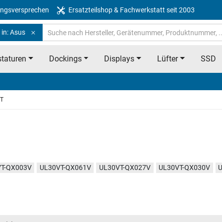
ngsversprechen
Ersatzteilshop & Fachwerkstatt seit 2003
 in: Asus
taturen
Dockings
Displays
Lüfter
SSD
T
T-QX003V
UL30VT-QX061V
UL30VT-QX027V
UL30VT-QX030V