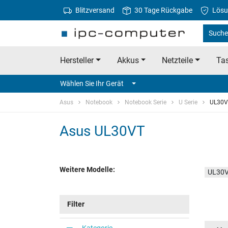
Blitzversand
30 Tage Rückgabe
Lösu
Suche
Hersteller
Akkus
Netzteile
Tas
Wählen Sie Ihr Gerät
Asus
Notebook
Notebook Serie
U Serie
UL30V
Asus UL30VT
Weitere Modelle:
UL30V
Filter
Kategorie