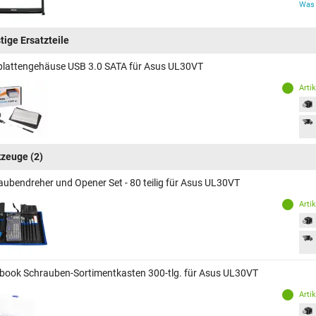
Was 
tige Ersatzteile
plattengehäuse USB 3.0 SATA für Asus UL30VT
Arti
kzeuge
(2)
aubendreher und Opener Set - 80 teilig für Asus UL30VT
Arti
book Schrauben-Sortimentkasten 300-tlg. für Asus UL30VT
Arti