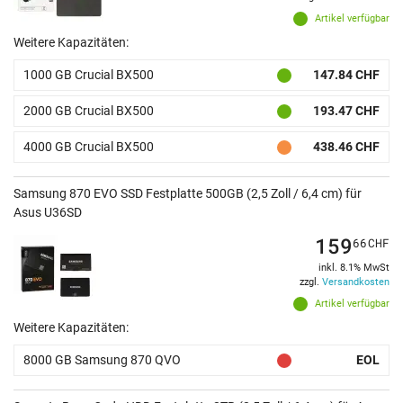
Artikel verfügbar
Weitere Kapazitäten:
1000 GB Crucial BX500
147.84 CHF
2000 GB Crucial BX500
193.47 CHF
4000 GB Crucial BX500
438.46 CHF
Samsung 870 EVO SSD Festplatte 500GB (2,5 Zoll / 6,4 cm) für
Asus U36SD
159
66
CHF
inkl. 8.1% MwSt
zzgl.
Versandkosten
Artikel verfügbar
Weitere Kapazitäten:
8000 GB Samsung 870 QVO
EOL