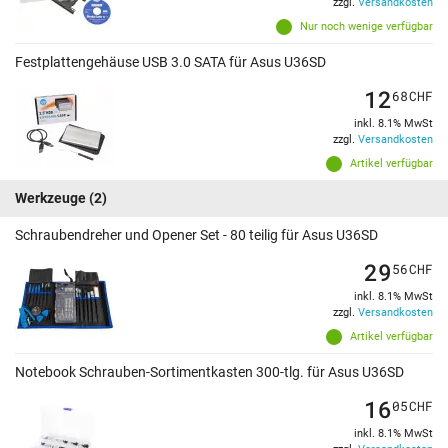
zzgl.
Versandkosten
Nur noch wenige verfügbar
Festplattengehäuse USB 3.0 SATA für Asus U36SD
12
68
CHF
inkl. 8.1% MwSt
zzgl.
Versandkosten
Artikel verfügbar
Werkzeuge
(2)
Schraubendreher und Opener Set - 80 teilig für Asus U36SD
29
56
CHF
inkl. 8.1% MwSt
zzgl.
Versandkosten
Artikel verfügbar
Notebook Schrauben-Sortimentkasten 300-tlg. für Asus U36SD
16
05
CHF
inkl. 8.1% MwSt