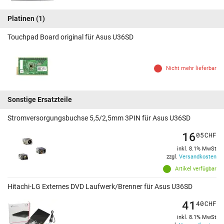
Platinen
(1)
Touchpad Board original für Asus U36SD
Nicht mehr lieferbar
Sonstige Ersatzteile
Stromversorgungsbuchse 5,5/2,5mm 3PIN für Asus U36SD
16
05
CHF
inkl. 8.1% MwSt
zzgl.
Versandkosten
Artikel verfügbar
Hitachi-LG Externes DVD Laufwerk/Brenner für Asus U36SD
41
40
CHF
inkl. 8.1% MwSt