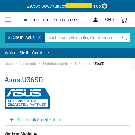
29.535 Bewertungen
4,86
CH
Suche in: Asus
Wählen Sie Ihr Gerät
Asus
Notebook
Notebook Serie
U Serie
U36SD
Asus U36SD
Notebook Spezifikation
Weitere Modelle: