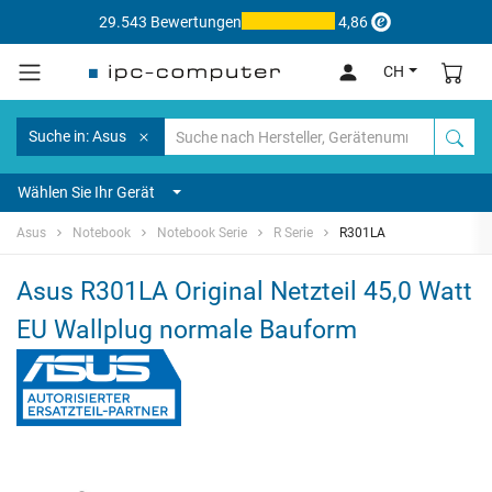
29.543 Bewertungen
4,86
CH
Suche in: Asus
Wählen Sie Ihr Gerät
Asus
Notebook
Notebook Serie
R Serie
R301LA
Asus R301LA Original Netzteil 45,0 Watt
EU Wallplug normale Bauform