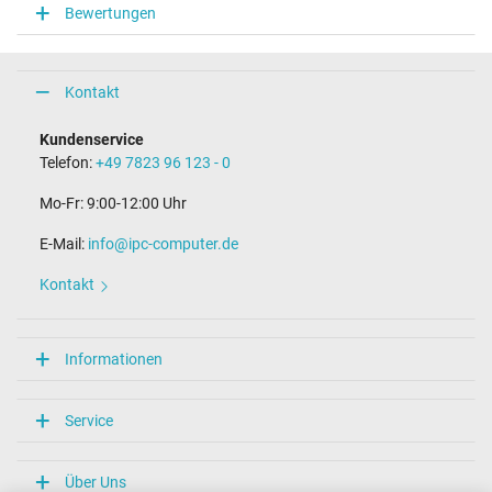
Bewertungen
Steckerlänge (mm)
9,8 mm
Steckerdurchmesser außen / innen
4,0 mm / 1,2 mm
Kontakt
Stift im Stecker
Nein
Kundenservice
Länge Anschlusskabel (m) (ca.)
Telefon:
+49 7823 96 123 - 0
2.00 m
Mo-Fr: 9:00-12:00 Uhr
Maße
E-Mail:
info@ipc-computer.de
Länge / Breite / Höhe
54 mm / 29 mm / 54 mm
Kontakt
Weitere Daten
Überlast-, kurzschluss- und überhitzungsgeschützt
Informationen
Ja
Prüfsiegel
CE
Service
TÜV Geprüfte Sicherheit
Kategorisierung
Über Uns