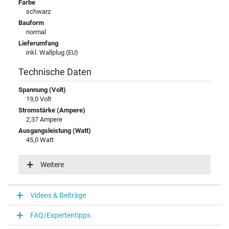
Farbe
schwarz
Bauform
normal
Lieferumfang
inkl. Wallplug (EU)
Technische Daten
Spannung (Volt)
19,0 Volt
Stromstärke (Ampere)
2,37 Ampere
Ausgangsleistung (Watt)
45,0 Watt
Eingangsspannung
100-240V / 50-60Hz
Weitere
Energieeffizienz
V
Videos & Beiträge
Notebook Stecker
FAQ/Expertentipps
Steckertyp / -form
rund / 90° abgewinkelt