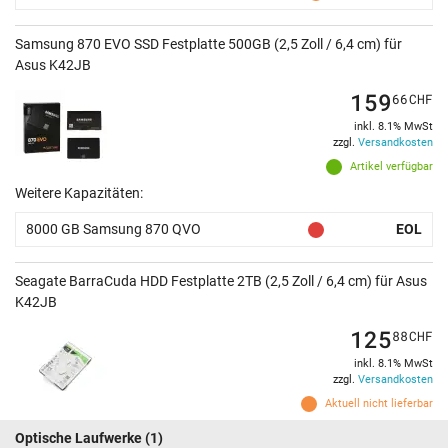
Samsung 870 EVO SSD Festplatte 500GB (2,5 Zoll / 6,4 cm) für
Asus K42JB
159
66
CHF
inkl. 8.1% MwSt
zzgl.
Versandkosten
Artikel verfügbar
Weitere Kapazitäten:
8000 GB Samsung 870 QVO
EOL
Seagate BarraCuda HDD Festplatte 2TB (2,5 Zoll / 6,4 cm) für Asus
K42JB
125
88
CHF
inkl. 8.1% MwSt
zzgl.
Versandkosten
Aktuell nicht lieferbar
Optische Laufwerke
(1)