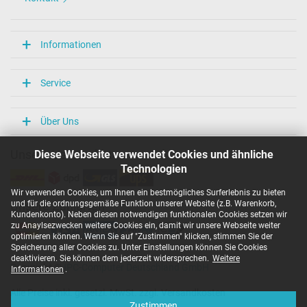
Informationen
Service
Über Uns
Diese Webseite verwendet Cookies und ähnliche
Unsere Versandarten
Technologien
Wir verwenden Cookies, um Ihnen ein bestmögliches Surferlebnis zu bieten
und für die ordnungsgemäße Funktion unserer Website (z.B. Warenkorb,
Unsere Zahlarten
Kundenkonto). Neben diesen notwendigen funktionalen Cookies setzen wir
zu Anaylsezwecken weitere Cookies ein, damit wir unsere Webseite weiter
optimieren können. Wenn Sie auf "Zustimmen" klicken, stimmen Sie der
Speicherung aller Cookies zu. Unter Einstellungen können Sie Cookies
deaktivieren. Sie können dem jederzeit widersprechen.
Weitere
Copyright ©
IPC-Computer Deutschland GmbH
Informationen
.
Alle Preise inkl. gesetzl. MwSt. zzgl. Versandkosten
Zustimmen