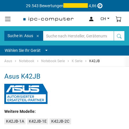
29.543 Bewertungen
4,86
CH
Suche in: Asus
Wählen Sie Ihr Gerät
Asus
Notebook
Notebook Serie
K Serie
K42JB
Asus K42JB
Weitere Modelle:
K42JB-1A
K42JB-1E
K42JB-2C