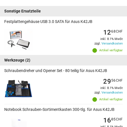
Sonstige Ersatzteile
Festplattengehäuse USB 3.0 SATA für Asus K42JB
12
68
CHF
inkl. 8.1% MwSt
zzgl.
Versandkosten
Artikel verfügbar
Werkzeuge
(2)
Schraubendreher und Opener Set - 80 teilig für Asus K42JB
29
56
CHF
inkl. 8.1% MwSt
zzgl.
Versandkosten
Artikel verfügbar
Notebook Schrauben-Sortimentkasten 300-tlg. für Asus K42JB
16
05
CHF
inkl. 8.1% MwSt