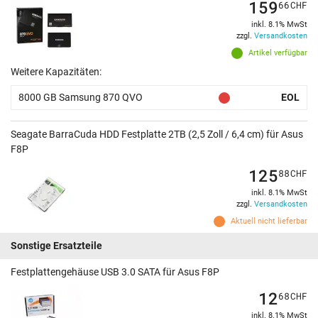
159
66
CHF
inkl. 8.1% MwSt
zzgl.
Versandkosten
Artikel verfügbar
Weitere Kapazitäten:
8000 GB Samsung 870 QVO
EOL
Seagate BarraCuda HDD Festplatte 2TB (2,5 Zoll / 6,4 cm) für Asus
F8P
125
88
CHF
inkl. 8.1% MwSt
zzgl.
Versandkosten
Aktuell nicht lieferbar
Sonstige Ersatzteile
Festplattengehäuse USB 3.0 SATA für Asus F8P
12
68
CHF
inkl. 8.1% MwSt