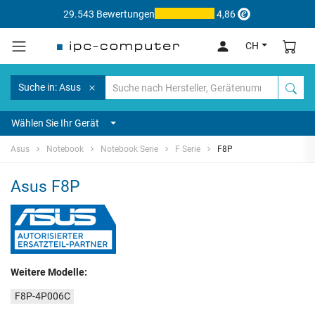
29.543 Bewertungen
4,86
CH
Suche in: Asus
Wählen Sie Ihr Gerät
Asus
Notebook
Notebook Serie
F Serie
F8P
Asus F8P
Weitere Modelle:
F8P-4P006C