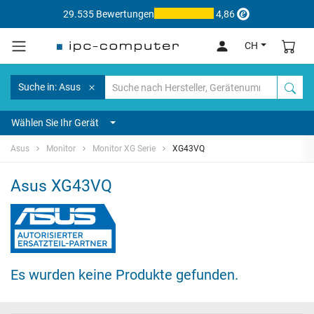
29.535 Bewertungen
4,86
CH
Suche in: Asus
Wählen Sie Ihr Gerät
Asus
Monitor
Monitor XG Serie
XG43VQ
Asus XG43VQ
Es wurden keine Produkte gefunden.