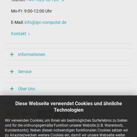
Mo-Fr: 9:00-12:00 Uhr
E-Mail:
info@ipc-computer.de
Kontakt
Informationen
Service
Über Uns
Diese Webseite verwendet Cookies und ähnliche
Unsere Versandarten
Technologien
Wir verwenden Cookies, um Ihnen ein bestmögliches Surferlebnis zu bieten
und für die ordnungsgemäße Funktion unserer Website (z.B. Warenkorb,
Unsere Zahlarten
Kundenkonto). Neben diesen notwendigen funktionalen Cookies setzen wir
zu Anaylsezwecken weitere Cookies ein, damit wir unsere Webseite weiter