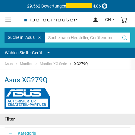
29.562 Bewertungen
4,86
CH
Suche in: Asus
Wählen Sie Ihr Gerät
Asus
Monitor
Monitor XG Serie
XG279Q
Asus XG279Q
Filter
Kategorie