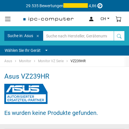
29.535 Bewertungen
4,86
CH
Suche in: Asus
Wählen Sie Ihr Gerät
Asus
Monitor
Monitor VZ Serie
VZ239HR
Asus VZ239HR
Es wurden keine Produkte gefunden.