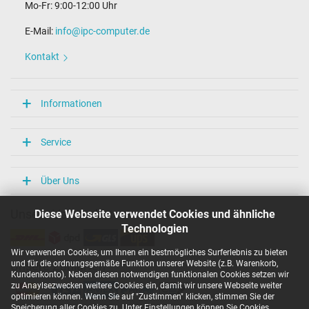
Mo-Fr: 9:00-12:00 Uhr
E-Mail:
info@ipc-computer.de
Kontakt
Informationen
Service
Über Uns
Diese Webseite verwendet Cookies und ähnliche
Unsere Versandarten
Technologien
Wir verwenden Cookies, um Ihnen ein bestmögliches Surferlebnis zu bieten
und für die ordnungsgemäße Funktion unserer Website (z.B. Warenkorb,
Unsere Zahlarten
Kundenkonto). Neben diesen notwendigen funktionalen Cookies setzen wir
zu Anaylsezwecken weitere Cookies ein, damit wir unsere Webseite weiter
optimieren können. Wenn Sie auf "Zustimmen" klicken, stimmen Sie der
Speicherung aller Cookies zu. Unter Einstellungen können Sie Cookies