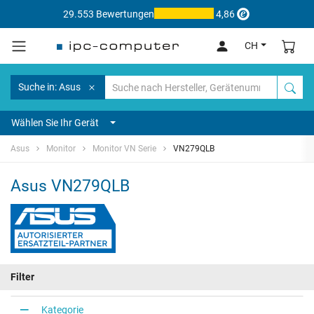
29.553 Bewertungen
4,86
CH
Suche in: Asus
Wählen Sie Ihr Gerät
Asus
Monitor
Monitor VN Serie
VN279QLB
Asus VN279QLB
Filter
Kategorie