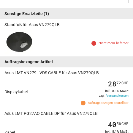
Sonstige Ersatzteile
(1)
Standfuß für Asus VN279QLB
Nicht mehr lieferbar
Auftragsbezogene Artikel
Asus LMT VN279 LVDS CABLE für Asus VN279QLB
28
72
CHF
inkl. 8.1% MwSt
Displaykabel
zzgl.
Versandkosten
Auftragsbezogen bestellbar
Asus LMT PG27AQ CABLE DP für Asus VN279QLB
40
56
CHF
inkl. 8.1% MwSt
Kabel