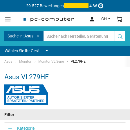
29.527 Bewertungen
4,86
CH
Suche in: Asus
Wählen Sie Ihr Gerät
Asus
Monitor
Monitor VL Serie
VL279HE
Asus VL279HE
Filter
Kategorie