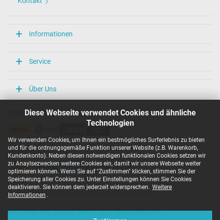
Kontakt
Informationen
Service
Über Uns
Diese Webseite verwendet Cookies und ähnliche
Unsere Versandarten
Technologien
Wir verwenden Cookies, um Ihnen ein bestmögliches Surferlebnis zu bieten
und für die ordnungsgemäße Funktion unserer Website (z.B. Warenkorb,
Unsere Zahlarten
Kundenkonto). Neben diesen notwendigen funktionalen Cookies setzen wir
zu Anaylsezwecken weitere Cookies ein, damit wir unsere Webseite weiter
optimieren können. Wenn Sie auf "Zustimmen" klicken, stimmen Sie der
Speicherung aller Cookies zu. Unter Einstellungen können Sie Cookies
deaktivieren. Sie können dem jederzeit widersprechen.
Weitere
Copyright ©
IPC-Computer Deutschland GmbH
Informationen
.
Alle Preise inkl. gesetzl. MwSt. zzgl. Versandkosten