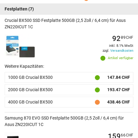
Festplatten
(7)
Crucial BX500 SSD Festplatte 500GB (2,5 Zoll / 6,4 cm) für Asus
ZN220ICUT 1C
92
09
CHF
inkl. 8.1% MwSt
zzgl.
Versandkosten
Artikel verfügbar
Weitere Kapazitäten:
1000 GB Crucial BX500
147.84 CHF
2000 GB Crucial BX500
193.47 CHF
4000 GB Crucial BX500
438.46 CHF
Samsung 870 EVO SSD Festplatte 500GB (2,5 Zoll / 6,4 cm) für
Asus ZN220ICUT 1C
159
66
CHF