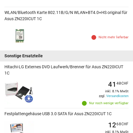
WLAN/Bluetooth Karte 802.11B/G/N WLAN+BT4.0+HS original für
Asus ZN220ICUT 1C
Nicht mehr lieferbar
Sonstige Ersatzteile
Hitachi-LG Externes DVD Laufwerk/Brenner für Asus ZN220ICUT
1C
41
40
CHF
inkl. 8.1% MwSt
zzgl.
Versandkosten
Nur noch wenige verfügbar
Festplattengehäuse USB 3.0 SATA für Asus ZN220ICUT 1C
12
68
CHF
inkl. 8.1% MwSt