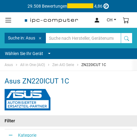
29.508 Bewertungen
4,86
CH
Suche in: Asus
Wählen Sie Ihr Gerät
Asus
All in One (AiO)
Zen AIO Serie
ZN220ICUT 1C
Asus ZN220ICUT 1C
Filter
Kategorie