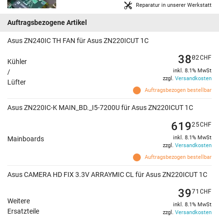
Reparatur in unserer Werkstatt
Auftragsbezogene Artikel
Asus ZN240IC TH FAN für Asus ZN220ICUT 1C
38
02
CHF
Kühler
inkl. 8.1% MwSt
/
zzgl.
Versandkosten
Lüfter
Auftragsbezogen bestellbar
Asus ZN220IC-K MAIN_BD._I5-7200U für Asus ZN220ICUT 1C
619
25
CHF
inkl. 8.1% MwSt
Mainboards
zzgl.
Versandkosten
Auftragsbezogen bestellbar
Asus CAMERA HD FIX 3.3V ARRAYMIC CL für Asus ZN220ICUT 1C
39
71
CHF
Weitere
inkl. 8.1% MwSt
Ersatzteile
zzgl.
Versandkosten