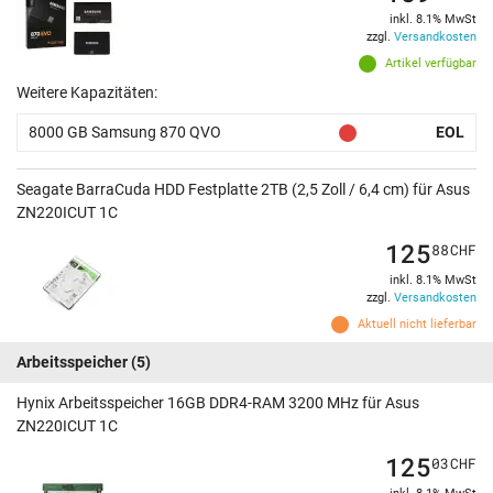
inkl. 8.1% MwSt
zzgl.
Versandkosten
Artikel verfügbar
Weitere Kapazitäten:
8000 GB Samsung 870 QVO
EOL
Seagate BarraCuda HDD Festplatte 2TB (2,5 Zoll / 6,4 cm) für Asus
ZN220ICUT 1C
125
88
CHF
inkl. 8.1% MwSt
zzgl.
Versandkosten
Aktuell nicht lieferbar
Arbeitsspeicher
(5)
Hynix Arbeitsspeicher 16GB DDR4-RAM 3200 MHz für Asus
ZN220ICUT 1C
125
03
CHF