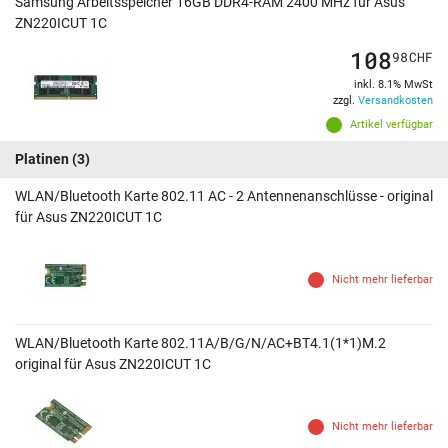
Samsung Arbeitsspeicher 16GB DDR4-RAM 2400 MHz für Asus
ZN220ICUT 1C
108
98
CHF
inkl. 8.1% MwSt
zzgl.
Versandkosten
Artikel verfügbar
Platinen
(3)
WLAN/Bluetooth Karte 802.11 AC - 2 Antennenanschlüsse - original
für Asus ZN220ICUT 1C
Nicht mehr lieferbar
WLAN/Bluetooth Karte 802.11A/B/G/N/AC+BT4.1(1*1)M.2
original für Asus ZN220ICUT 1C
Nicht mehr lieferbar