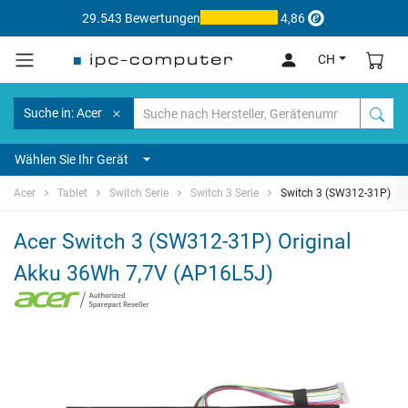
29.543 Bewertungen
4,86
CH
Suche in: Acer
Wählen Sie Ihr Gerät
Acer
Tablet
Switch Serie
Switch 3 Serie
Switch 3 (SW312-31P)
Acer Switch 3 (SW312-31P) Original
Akku 36Wh 7,7V (AP16L5J)