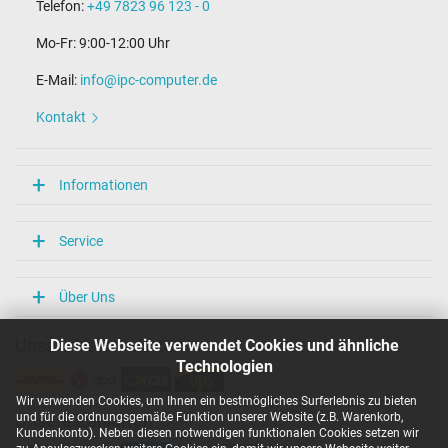
Telefon:
+49 7823 96 123 - 0
Mo-Fr: 9:00-12:00 Uhr
E-Mail:
info@ipc-computer.de
Kontakt
Informationen
Service
Über Uns
Diese Webseite verwendet Cookies und ähnliche
Unsere Versandarten
Technologien
Wir verwenden Cookies, um Ihnen ein bestmögliches Surferlebnis zu bieten
und für die ordnungsgemäße Funktion unserer Website (z.B. Warenkorb,
Unsere Zahlarten
Kundenkonto). Neben diesen notwendigen funktionalen Cookies setzen wir