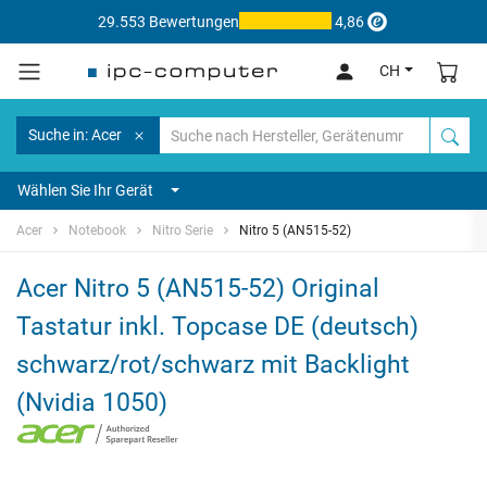
29.553 Bewertungen
4,86
CH
Suche in: Acer
Wählen Sie Ihr Gerät
Acer
Notebook
Nitro Serie
Nitro 5 (AN515-52)
Acer Nitro 5 (AN515-52) Original
Tastatur inkl. Topcase DE (deutsch)
schwarz/rot/schwarz mit Backlight
(Nvidia 1050)