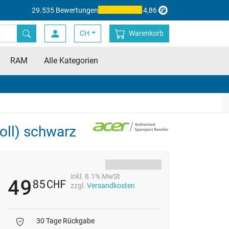
29.535 Bewertungen
4,86
CH
Warenkorb
RAM
Alle Kategorien
oll) schwarz
inkl. 8.1% MwSt
49
85
CHF
zzgl.
Versandkosten
30 Tage Rückgabe