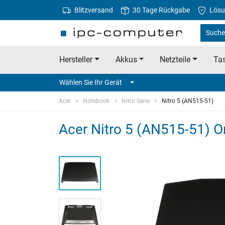
Blitzversand
30 Tage Rückgabe
Lösu
Suche 
Hersteller
Akkus
Netzteile
Tas
Wählen Sie Ihr Gerät
Acer
Notebook
Nitro Serie
Nitro 5 (AN515-51)
Acer Nitro 5 (AN515-51) Or