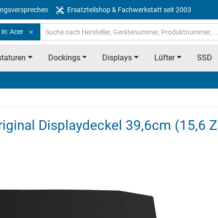
ngsversprechen
Ersatzteilshop & Fachwerkstatt seit 2003
in: Acer
taturen
Dockings
Displays
Lüfter
SSD
iginal Displaydeckel 39,6cm (15,6 Z