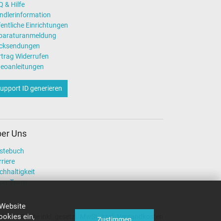
 & Hilfe
ndlerinformation
entliche Einrichtungen
paraturanmeldung
cksendungen
rtrag Widerrufen
deoanleitungen
upport ID generieren
er Uns
stebuch
riere
chhaltigkeit
ser Team
 Website
okies ein,
Alle Preise inkl. gesetzl. MwSt. zzgl. Versandkosten
Zustimmen