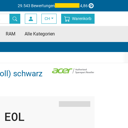
29.543 Bewertungen
4,86
CH
Warenkorb
RAM
Alle Kategorien
oll) schwarz
EOL