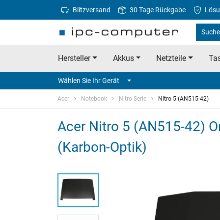
Blitzversand
30 Tage Rückgabe
Lösu
Suche 
Hersteller
Akkus
Netzteile
Tas
Wählen Sie Ihr Gerät
Acer
Notebook
Nitro Serie
Nitro 5 (AN515-42)
Acer Nitro 5 (AN515-42) Or
(Karbon-Optik)