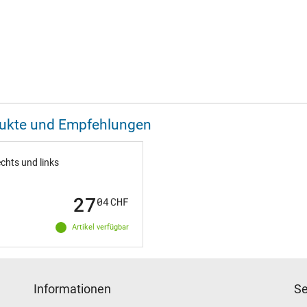
odukte und Empfehlungen
chts und links
27
04
CHF
Artikel verfügbar
Informationen
Se