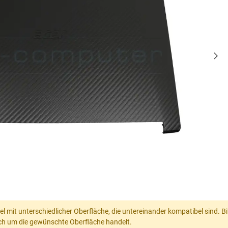
kel mit unterschiedlicher Oberfläche, die untereinander kompatibel sind. B
ch um die gewünschte Oberfläche handelt.