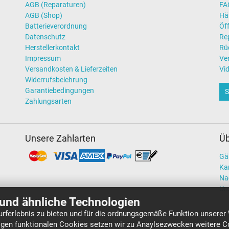
AGB (Reparaturen)
FAQ
AGB (Shop)
Hä
Batterieverordnung
Öff
Datenschutz
Re
Herstellerkontakt
Rü
Impressum
Ve
Versandkosten & Lieferzeiten
Vi
Widerrufsbelehrung
Garantiebedingungen
S
Zahlungsarten
Unsere Zahlarten
Üb
Gä
Kar
Na
Un
und ähnliche Technologien
rferlebnis zu bieten und für die ordnungsgemäße Funktion unserer
gen funktionalen Cookies setzen wir zu Anaylsezwecken weitere Co