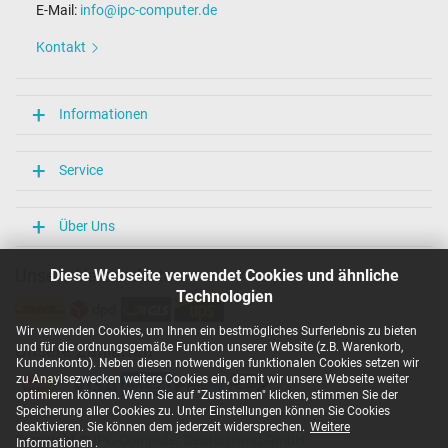
E-Mail:
info@ipc-computer.de
Kontakt
Informationen
Service
Über Uns
Unsere Versandarten
Diese Webseite verwendet Cookies und ähnliche
Technologien
Wir verwenden Cookies, um Ihnen ein bestmögliches Surferlebnis zu bieten
und für die ordnungsgemäße Funktion unserer Website (z.B. Warenkorb,
Unsere Zahlarten
Kundenkonto). Neben diesen notwendigen funktionalen Cookies setzen wir
zu Anaylsezwecken weitere Cookies ein, damit wir unsere Webseite weiter
optimieren können. Wenn Sie auf "Zustimmen" klicken, stimmen Sie der
Speicherung aller Cookies zu. Unter Einstellungen können Sie Cookies
deaktivieren. Sie können dem jederzeit widersprechen.
Weitere
Copyright ©
IPC-Computer Deutschland GmbH
Informationen
.