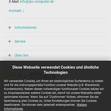
E-Mail:
info@ipc-computer.de
Kontakt
Informationen
Service
Über Uns
Diese Webseite verwendet Cookies und ähnliche
Unsere Versandarten
Technologien
Wir verwenden Cookies, um Ihnen ein bestmögliches Surferlebnis zu bieten
und für die ordnungsgemäße Funktion unserer Website (z.B. Warenkorb,
Unsere Zahlarten
Kundenkonto). Neben diesen notwendigen funktionalen Cookies setzen wir
zu Anaylsezwecken weitere Cookies ein, damit wir unsere Webseite weiter
optimieren können. Wenn Sie auf "Zustimmen" klicken, stimmen Sie der
Speicherung aller Cookies zu. Unter Einstellungen können Sie Cookies
deaktivieren. Sie können dem jederzeit widersprechen.
Weitere
Copyright ©
IPC-Computer Deutschland GmbH
Informationen
.