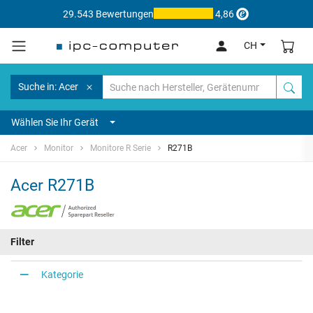
29.543 Bewertungen
4,86
CH
Suche in: Acer
Wählen Sie Ihr Gerät
Acer
Monitor
Monitore R Serie
R271B
Acer R271B
Filter
Kategorie