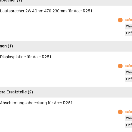
sprecher
(1)
 Lautsprecher 2W 4Ohm 470-230mm für Acer R251
Auft
Wird
Lief
inen
(1)
 Displayplatine für Acer R251
Auft
Wird
Lief
ere Ersatzteile
(2)
 Abschirmungsabdeckung für Acer R251
Auft
Wird
Lief