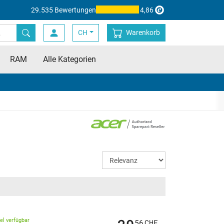
29.535 Bewertungen
4,86
CH
Warenkorb
RAM
Alle Kategorien
kel verfügbar
56
CHF