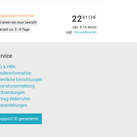
22
ragsbezogen bestellbar
81
CHF
 direkt bei Acer bestellt
inkl. 8.1% MwSt
erzeit ca. 3 - 8 Tage
zzgl.
Versandkosten
rvice
 & Hilfe
ndlerinformation
entliche Einrichtungen
paraturanmeldung
cksendungen
rtrag Widerrufen
deoanleitungen
upport ID generieren