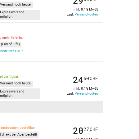
29
Versand noch heute.
inkl. 8.1% MwSt
Expressversand
zzgl.
Versandkosten
möglich.
t mehr lieferbar
(End of Life)
bedeutet EOL?
24
kel verfügbar
50
CHF
Versand noch heute.
inkl. 8.1% MwSt
Expressversand
zzgl.
Versandkosten
möglich.
20
ragsbezogen bestellbar
27
CHF
 direkt bei Acer bestellt