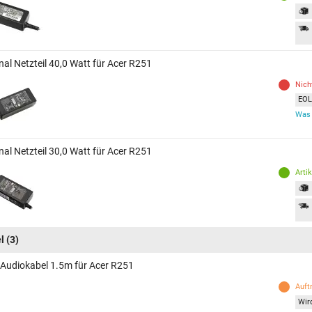
nal Netzteil 40,0 Watt für Acer R251
Nich
EOL 
Was 
nal Netzteil 30,0 Watt für Acer R251
Arti
l
(3)
 Audiokabel 1.5m für Acer R251
Auft
Wird