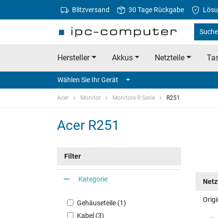
Blitzversand
30 Tage Rückgabe
Lösu
Suche 
Hersteller
Akkus
Netzteile
Tas
Wählen Sie Ihr Gerät
Acer
Monitor
Monitore R Serie
R251
Acer R251
Filter
Kategorie
Netz
Origi
Gehäuseteile (1)
Kabel (3)