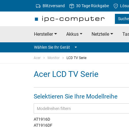
Blitzversand
30 Tage Rückgabe
Lösu
Suche 
Hersteller
Akkus
Netzteile
Tas
Wählen Sie Ihr Gerät
Acer
Monitor
LCD TV Serie
Acer LCD TV Serie
Selektieren Sie Ihre Modellreihe
AT1916D
AT1916DF