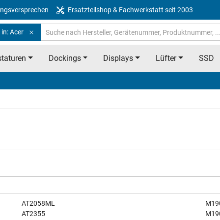
ngsversprechen
Ersatzteilshop & Fachwerkstatt seit 2003
in: Acer
taturen
Dockings
Displays
Lüfter
SSD
AT2058ML
M19
AT2355
M19