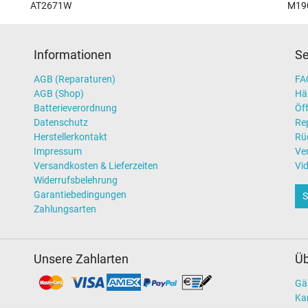
AT2671W
M19
Informationen
Se
AGB (Reparaturen)
FAQ
AGB (Shop)
Hä
Batterieverordnung
Öff
Datenschutz
Re
Herstellerkontakt
Rü
Impressum
Ve
Versandkosten & Lieferzeiten
Vi
Widerrufsbelehrung
Garantiebedingungen
S
Zahlungsarten
Unsere Zahlarten
Üb
Gä
Kar