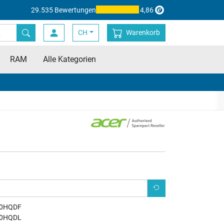
29.535 Bewertungen
4,86
CH
Warenkorb
RAM
Alle Kategorien
0HQDF
0HQDL