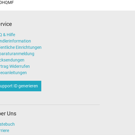
0HQMF
rvice
 & Hilfe
ndlerinformation
entliche Einrichtungen
paraturanmeldung
cksendungen
rtrag Widerrufen
deoanleitungen
upport ID generieren
er Uns
stebuch
riere