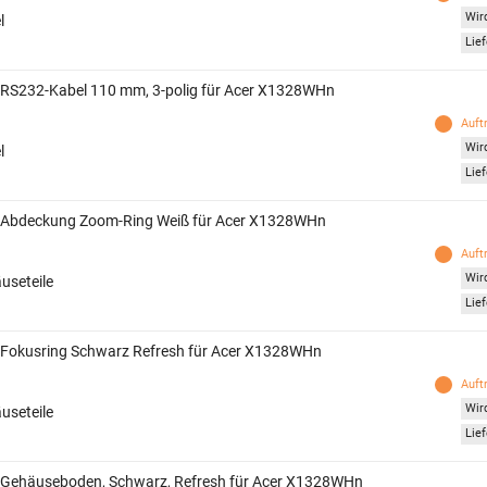
Wird
l
Lief
 RS232-Kabel 110 mm, 3-polig für Acer X1328WHn
Auft
Wird
l
Lief
 Abdeckung Zoom-Ring Weiß für Acer X1328WHn
Auft
Wird
useteile
Lief
 Fokusring Schwarz Refresh für Acer X1328WHn
Auft
Wird
useteile
Lief
 Gehäuseboden, Schwarz, Refresh für Acer X1328WHn