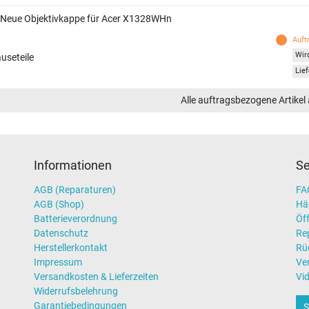
 Neue Objektivkappe für Acer X1328WHn
Auft
Wird
useteile
Lief
Alle auftragsbezogene Artikel
Informationen
Se
AGB (Reparaturen)
FAQ
AGB (Shop)
Hä
Batterieverordnung
Öff
Datenschutz
Re
Herstellerkontakt
Rü
Impressum
Ve
Versandkosten & Lieferzeiten
Vi
Widerrufsbelehrung
Garantiebedingungen
S