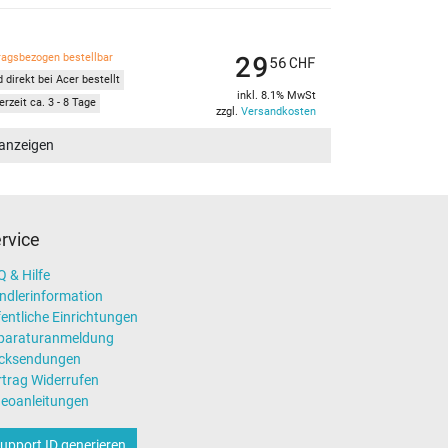
29
ragsbezogen bestellbar
56
CHF
 direkt bei Acer bestellt
inkl. 8.1% MwSt
erzeit ca. 3 - 8 Tage
zzgl.
Versandkosten
 anzeigen
rvice
 & Hilfe
ndlerinformation
entliche Einrichtungen
paraturanmeldung
cksendungen
rtrag Widerrufen
deoanleitungen
upport ID generieren