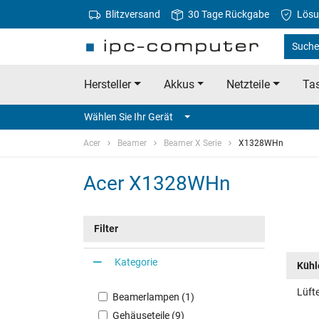
Blitzversand
30 Tage Rückgabe
Lösu
Suche 
Hersteller
Akkus
Netzteile
Tas
Wählen Sie Ihr Gerät
Acer
Beamer
Beamer X Serie
X1328WHn
Acer X1328WHn
Filter
Kategorie
Kühle
Lüft
Beamerlampen (1)
Gehäuseteile (9)