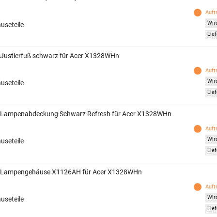
Auft
Wird
useteile
Lief
 Justierfuß schwarz für Acer X1328WHn
Auft
Wird
useteile
Lief
 Lampenabdeckung Schwarz Refresh für Acer X1328WHn
Auft
Wird
useteile
Lief
 Lampengehäuse X1126AH für Acer X1328WHn
Auft
Wird
useteile
Lief