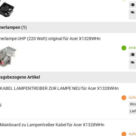
merlampen
(1)
erlampe UHP (220 Watt) original für Acer X1328WHn
Arti
ragsbezogene Artikel
 KABEL LAMPENTREIBER ZUR LAMPE NEU für Acer X1328WHn
Auft
Wird
l
Lief
 Mainboard zu Lampentreiber Kabel für Acer X1328WHn
Auft