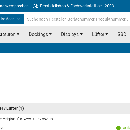
ngsversprechen
Ersatzteilshop & Fachwerkstatt seit 2003
in: Acer
taturen
Dockings
Displays
Lüfter
SSD
r / Lüfter
(1)
er original für Acer X1328WHn
Arti