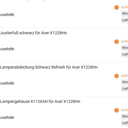
Auft
Wird
useteile
Lief
 Justierfuß schwarz für Acer X1228Hn
Auft
Wird
useteile
Lief
 Lampenabdeckung Schwarz Refresh für Acer X1228Hn
Auft
Wird
useteile
Lief
 Lampengehäuse X1126AH für Acer X1228Hn
Auft
Wird
useteile
Lief