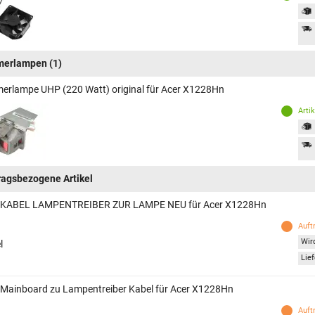
merlampen
(1)
erlampe UHP (220 Watt) original für Acer X1228Hn
Arti
ragsbezogene Artikel
 KABEL LAMPENTREIBER ZUR LAMPE NEU für Acer X1228Hn
Auft
Wird
l
Lief
 Mainboard zu Lampentreiber Kabel für Acer X1228Hn
Auft