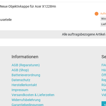
 Neue Objektivkappe für Acer X1228Hn
Auft
Wird
useteile
Lief
Alle auftragsbezogene Artikel
Informationen
Se
AGB (Reparaturen)
FAQ
AGB (Shop)
Hä
Batterieverordnung
Öff
Datenschutz
Re
Herstellerkontakt
Rü
Impressum
Ve
Versandkosten & Lieferzeiten
Vi
Widerrufsbelehrung
Garantiebedingungen
S