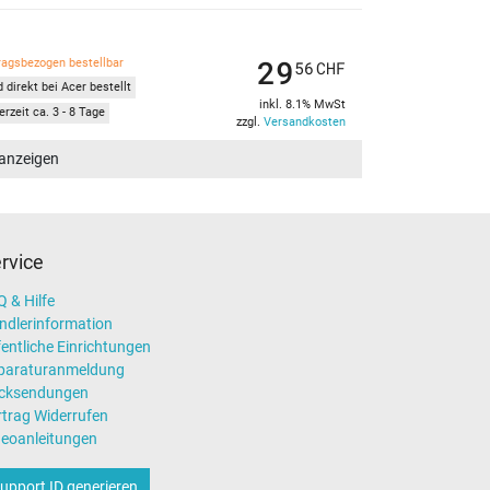
29
ragsbezogen bestellbar
56
CHF
 direkt bei Acer bestellt
inkl. 8.1% MwSt
erzeit ca. 3 - 8 Tage
zzgl.
Versandkosten
 anzeigen
rvice
 & Hilfe
ndlerinformation
entliche Einrichtungen
paraturanmeldung
cksendungen
rtrag Widerrufen
deoanleitungen
upport ID generieren