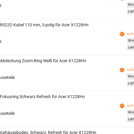
Wird
l
Lief
 RS232-Kabel 110 mm, 3-polig für Acer X1228Hn
Auft
Wird
l
Lief
 Abdeckung Zoom-Ring Weiß für Acer X1228Hn
Auft
Wird
useteile
Lief
 Fokusring Schwarz Refresh für Acer X1228Hn
Auft
Wird
useteile
Lief
 Gehäuseboden, Schwarz, Refresh für Acer X1228Hn