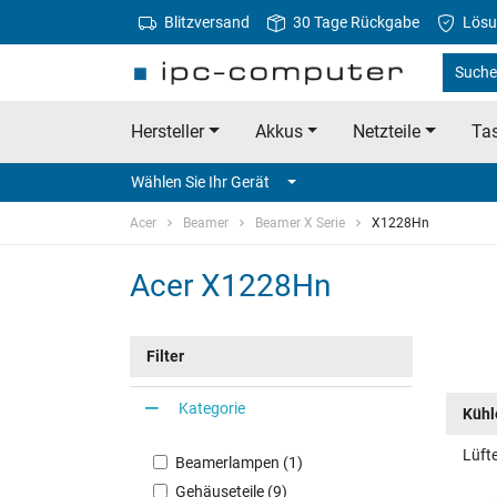
Blitzversand
30 Tage Rückgabe
Lösu
Suche 
Hersteller
Akkus
Netzteile
Tas
Wählen Sie Ihr Gerät
Acer
Beamer
Beamer X Serie
X1228Hn
Acer X1228Hn
Filter
Kategorie
Kühle
Lüft
Beamerlampen (1)
Gehäuseteile (9)