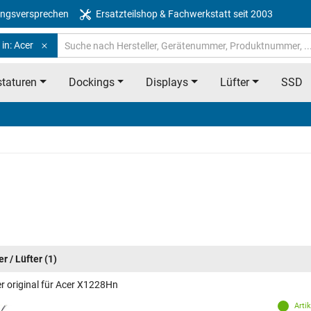
ngsversprechen
Ersatzteilshop & Fachwerkstatt seit 2003
in: Acer
taturen
Dockings
Displays
Lüfter
SSD
r / Lüfter
(1)
er original für Acer X1228Hn
Arti