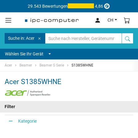
29.543 Bewertungen
4,86
CH
Suche in: Acer
Wählen Sie Ihr Gerät
Acer
Beamer
Beamer S Serie
S1385WHNE
Acer S1385WHNE
Filter
Kategorie