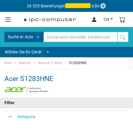
29.535 Bewertungen
4,86
CH
Suche in: Acer
Wählen Sie Ihr Gerät
Acer
Beamer
Beamer S Serie
S1283HNE
Acer S1283HNE
Filter
Kategorie