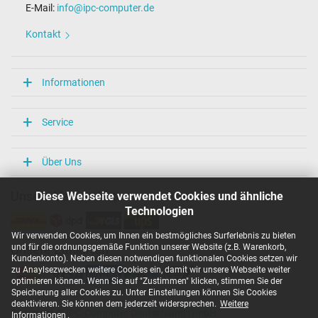
E-Mail:
info@ipc-computer.de
Kontakt
Informationen
Service
Über Uns
Diese Webseite verwendet Cookies und ähnliche
Unsere Versandarten
Technologien
Wir verwenden Cookies, um Ihnen ein bestmögliches Surferlebnis zu bieten
und für die ordnungsgemäße Funktion unserer Website (z.B. Warenkorb,
Unsere Zahlarten
Kundenkonto). Neben diesen notwendigen funktionalen Cookies setzen wir
zu Anaylsezwecken weitere Cookies ein, damit wir unsere Webseite weiter
optimieren können. Wenn Sie auf "Zustimmen" klicken, stimmen Sie der
Speicherung aller Cookies zu. Unter Einstellungen können Sie Cookies
deaktivieren. Sie können dem jederzeit widersprechen.
Weitere
Copyright ©
IPC-Computer Deutschland GmbH
Informationen
.