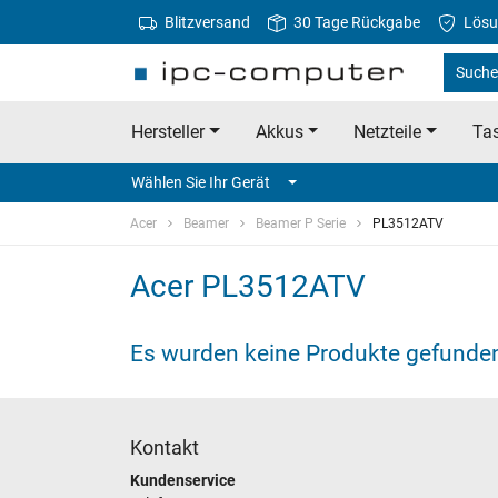
Blitzversand
30 Tage Rückgabe
Lösu
Suche 
Hersteller
Akkus
Netzteile
Tas
Wählen Sie Ihr Gerät
Acer
Beamer
Beamer P Serie
PL3512ATV
Acer PL3512ATV
Es wurden keine Produkte gefunde
Kontakt
Kundenservice