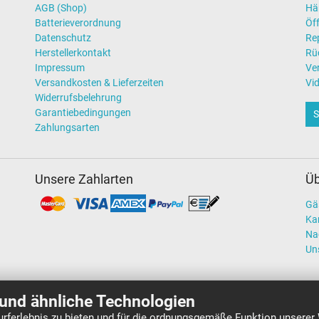
AGB (Shop)
Hä
Batterieverordnung
Öff
Datenschutz
Re
Herstellerkontakt
Rü
Impressum
Ve
Versandkosten & Lieferzeiten
Vi
Widerrufsbelehrung
Garantiebedingungen
S
Zahlungsarten
Unsere Zahlarten
Üb
Gä
Kar
Na
Un
und ähnliche Technologien
rferlebnis zu bieten und für die ordnungsgemäße Funktion unserer