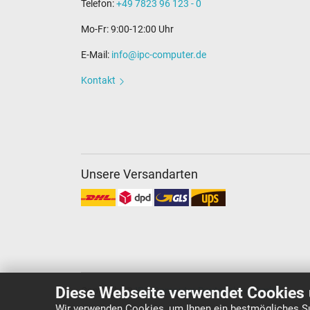
Telefon:
+49 7823 96 123 - 0
Mo-Fr: 9:00-12:00 Uhr
E-Mail:
info@ipc-computer.de
Kontakt
Unsere Versandarten
Diese Webseite verwendet Cookies 
Copyright ©
IPC-Computer Deutschland GmbH
Wir verwenden Cookies, um Ihnen ein bestmögliches Su