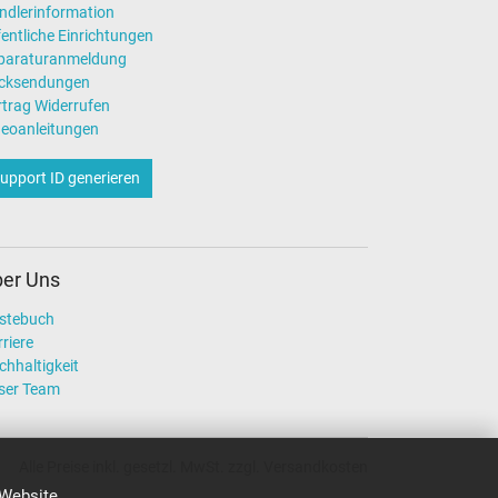
ndlerinformation
entliche Einrichtungen
paraturanmeldung
cksendungen
rtrag Widerrufen
deoanleitungen
upport ID generieren
er Uns
stebuch
riere
chhaltigkeit
ser Team
Alle Preise inkl. gesetzl. MwSt. zzgl. Versandkosten
 Website