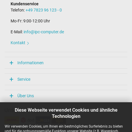
Kundenservice
Telefon:
+49 7823 96 123 - 0
Mo-Fr: 9:00-12:00 Uhr
E-Mail:
info@ipc-computer.de
Kontakt
Informationen
Service
Über Uns
Diese Webseite verwendet Cookies und ähnliche
Unsere Versandarten
Technologien
Wir verwenden Cookies, um Ihnen ein bestmögliches Surferlebnis zu bieten
und für die ordnungsgemäße Funktion unserer Website (z.B. Warenkorb,