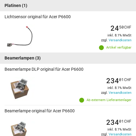
Platinen
(1)
Lichtsensor original für Acer P6600
24
50
CHF
inkl. 8.1% MwSt
zzgl.
Versandkosten
Artikel verfügbar
Beamerlampen
(3)
Beamerlampe DLP original für Acer P6600
234
01
CHF
inkl. 8.1% MwSt
zzgl.
Versandkosten
Ab externem Lieferantenlager
Beamerlampe original für Acer P6600
234
01
CHF
inkl. 8.1% MwSt
zzgl.
Versandkosten