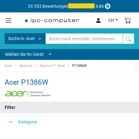
29.553 Bewertungen
4,86
CH
Suche in: Acer
Wählen Sie Ihr Gerät
Acer
Beamer
Beamer P Serie
P1386W
Acer P1386W
Filter
Kategorie