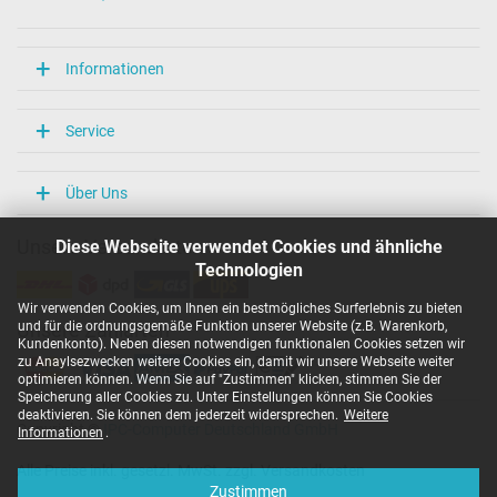
Informationen
Service
Über Uns
Diese Webseite verwendet Cookies und ähnliche
Unsere Versandarten
Technologien
Wir verwenden Cookies, um Ihnen ein bestmögliches Surferlebnis zu bieten
und für die ordnungsgemäße Funktion unserer Website (z.B. Warenkorb,
Unsere Zahlarten
Kundenkonto). Neben diesen notwendigen funktionalen Cookies setzen wir
zu Anaylsezwecken weitere Cookies ein, damit wir unsere Webseite weiter
optimieren können. Wenn Sie auf "Zustimmen" klicken, stimmen Sie der
Speicherung aller Cookies zu. Unter Einstellungen können Sie Cookies
deaktivieren. Sie können dem jederzeit widersprechen.
Weitere
Copyright ©
IPC-Computer Deutschland GmbH
Informationen
.
Alle Preise inkl. gesetzl. MwSt. zzgl. Versandkosten
Zustimmen