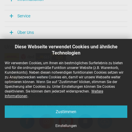
Service
Über Uns
Diese Webseite verwendet Cookies und ähnliche
Unsere Versandarten
Technologien
Wir verwenden Cookies, um Ihnen ein bestmögliches Surferlebnis zu bieten
und für die ordnungsgemäße Funktion unserer Website (z.B. Warenkorb,
Unsere Zahlarten
Kundenkonto). Neben diesen notwendigen funktionalen Cookies setzen wir
zu Anaylsezwecken weitere Cookies ein, damit wir unsere Webseite weiter
optimieren können. Wenn Sie auf "Zustimmen" klicken, stimmen Sie der
Speicherung aller Cookies zu. Unter Einstellungen können Sie Cookies
deaktivieren. Sie können dem jederzeit widersprechen.
Weitere
Copyright ©
IPC-Computer Deutschland GmbH
Informationen
.
Alle Preise inkl. gesetzl. MwSt. zzgl. Versandkosten
Zustimmen
Einstellungen