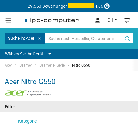
29.553 Bewertungen
4,86
CH
Suche in: Acer
Wählen Sie Ihr Gerät
Acer
Beamer
Beamer N Serie
Nitro G550
Acer Nitro G550
Filter
Kategorie