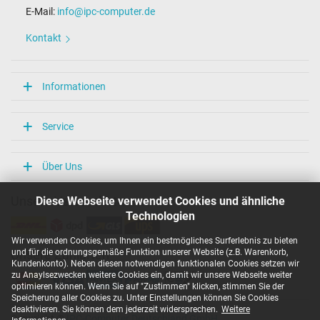
E-Mail:
info@ipc-computer.de
Kontakt
Informationen
Service
Über Uns
Diese Webseite verwendet Cookies und ähnliche
Unsere Versandarten
Technologien
Wir verwenden Cookies, um Ihnen ein bestmögliches Surferlebnis zu bieten
und für die ordnungsgemäße Funktion unserer Website (z.B. Warenkorb,
Unsere Zahlarten
Kundenkonto). Neben diesen notwendigen funktionalen Cookies setzen wir
zu Anaylsezwecken weitere Cookies ein, damit wir unsere Webseite weiter
optimieren können. Wenn Sie auf "Zustimmen" klicken, stimmen Sie der
Speicherung aller Cookies zu. Unter Einstellungen können Sie Cookies
deaktivieren. Sie können dem jederzeit widersprechen.
Weitere
Copyright ©
IPC-Computer Deutschland GmbH