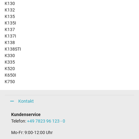
K130
K132
K135
K135I
K137
K137I
K138
K138STI
K330
K335
K520
K650I
K750
Kontakt
Kundenservice
Telefon:
+49 7823 96 123 - 0
Mo-Fr: 9:00-12:00 Uhr