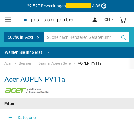
29.527 Bewertungen
4,86
CH
Suche in: Acer
Wählen Sie Ihr Gerät
Acer
Beamer
Beamer Aopen Serie
AOPEN PV11a
Acer AOPEN PV11a
Filter
Kategorie