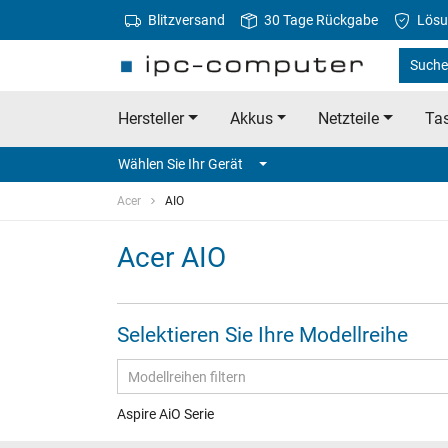
Blitzversand
30 Tage Rückgabe
Lösu
Suche 
Hersteller
Akkus
Netzteile
Tas
Wählen Sie Ihr Gerät
Acer
AIO
Acer AIO
Selektieren Sie Ihre Modellreihe
Aspire AiO Serie