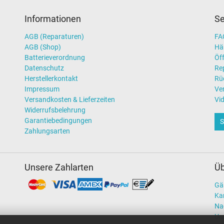
Informationen
Se
AGB (Reparaturen)
FAQ
AGB (Shop)
Hä
Batterieverordnung
Öff
Datenschutz
Re
Herstellerkontakt
Rü
Impressum
Ve
Versandkosten & Lieferzeiten
Vi
Widerrufsbelehrung
Garantiebedingungen
S
Zahlungsarten
Unsere Zahlarten
Üb
Gä
Kar
Na
Un