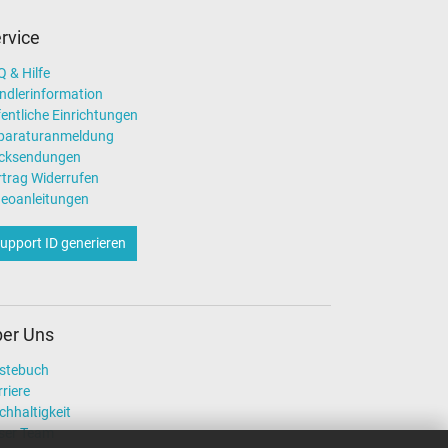
rvice
 & Hilfe
ndlerinformation
entliche Einrichtungen
paraturanmeldung
cksendungen
rtrag Widerrufen
deoanleitungen
upport ID generieren
er Uns
stebuch
riere
chhaltigkeit
ser Team