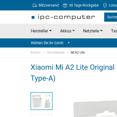
Blitzversand
30 Tage Rückgabe
Lösu
Suche 
Hersteller
Akkus
Netzteile
Tas
Wählen Sie Ihr Gerät
Xiaomi
Smartphone
Mi A2 Lite
Xiaomi Mi A2 Lite Origina
Type-A)