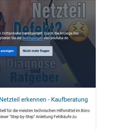
 Drittanbieter bereitgestellt. Durch die Anzeige des
ptieren Sie die
Bedingungen
von youtube.de.
 anzeigen
Nicht mehr fragen
etzteil erkennen - Kaufberatung
ell für die meisten technischen Hilfsmittel im Büro
dieser "Step-by-Step" Anleitung Fehlkäufe zu