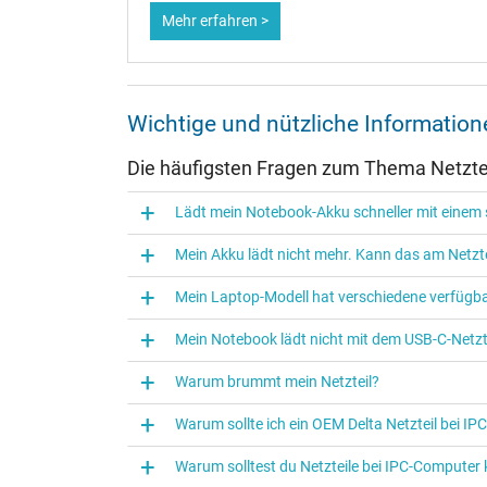
Mehr erfahren >
Weiter Informationen zum Laden Ihres Notebooks mi
oder anderen Themen besuchen Sie gerne unsere
Not
eigenen
IPC-Blog
.
Wichtige und nützliche Informatio
Unglaublich Schnell - Intelligente Technologie
Schnell, Effizient und Zuverlässig – Erleben Sie ein
Die häufigsten Fragen zum Thema Netztei
Hergestellt aus hochwertigen Komponenten, die die S
Lädt mein Notebook-Akku schneller mit einem s
vermacht dem Ladegerät ein stilvolles Aussehen.
Mein Akku lädt nicht mehr. Kann das am Netzte
Lieferumfang:
1 x Xiaomi Original Netzteil-Adapter MDY-11-EZ (33W
Mein Laptop-Modell hat verschiedene verfügba
Kompatible Handy Modelle:
Mein Notebook lädt nicht mit dem USB-C-Netzte
Xiaomi Mi 14/ Mi 14 Pro; Mi 13 T/ Mi 13T Pro; Mi 13/ 
Warum brummt mein Netzteil?
Lite; Mi 105G/ 10i 5G/ 10s/ 10 Ultra/ 10 Pro 5G; M
Poco X3/ X3 Pro; Poco X2/ F2 Pro/ M2/ M3; Redmi 10
Warum sollte ich ein OEM Delta Netzteil bei I
10 Pro Max; Redmi Note 9/ 9S/ 9 Pro/ 9 Pro Max/ 9 Pro
Warum solltest du Netzteile bei IPC‑Computer
3 5G; Mi A3/ A2/ A2 Lite; Redmi 10X 4G/ 5G/ 10X P