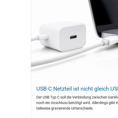
Energieeffizienz
Notebook Stecker
Steckertyp / -form
Länge Anschlusskabel (m) (ca.)
Maße
Länge / Breite / Höhe
Weitere Daten
Überlast-, kurzschluss- und überhitzungsgeschützt
USB-C Netzteil ist nicht gleich US
Besonderheiten
Der USB Typ C soll die Verbindung zwischen Gerät
Prüfsiegel
noch ein Anschluss benötigt wird. Allerdings gibt 
teilweise gravierende Unterschiede.