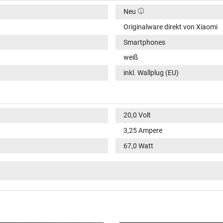
Neu
Originalware direkt von Xiaomi
Smartphones
weiß
inkl. Wallplug (EU)
20,0 Volt
3,25 Ampere
67,0 Watt
11V / 3A Max / 33,0W Max
12V / 2,25A / 27,0W
20V / 1,35A / 27,0W
5V / 3A / 15,0W
9V / 3A / 27,0W
100-240V / 50-60Hz