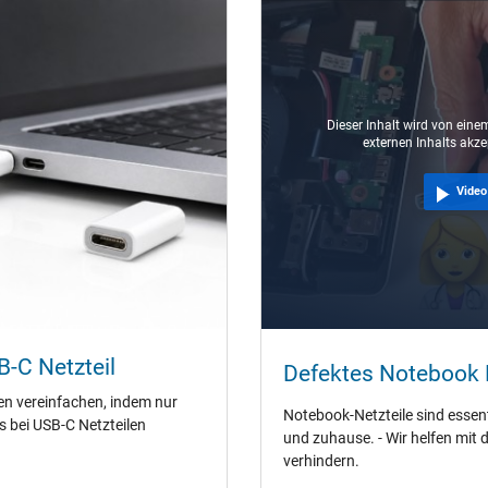
VI
USB-C / 180° gerade
Dieser Inhalt wird von einem
externen Inhalts akze
1.00 m
Video
90 mm / 29 mm / 50 mm
Ja
B-C Netzteil
Unterstützt Quick Charging 3.0
Defektes Notebook N
inklusive passendem Ladekabel
en vereinfachen, indem nur
Notebook-Netzteile sind essenti
CE
es bei USB-C Netzteilen
und zuhause. - Wir helfen mit 
EAC
verhindern.