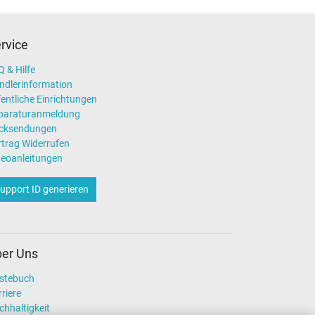
rvice
 & Hilfe
ndlerinformation
entliche Einrichtungen
paraturanmeldung
cksendungen
rtrag Widerrufen
deoanleitungen
upport ID generieren
er Uns
stebuch
riere
chhaltigkeit