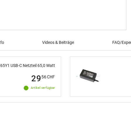
nfo
Videos & Beiträge
FAQ/Exper
65Y1 USB-C Netzteil 65,0 Watt
29
56
CHF
Artikel verfügbar