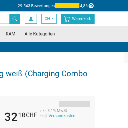
29.543 Bewertungen
4,86
CH
Warenkorb
RAM
Alle Kategorien
lug weiß (Charging Combo
inkl. 8.1% MwSt
32
10
CHF
zzgl.
Versandkosten