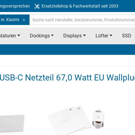
ngsversprechen
Ersatzteilshop & Fachwerkstatt seit 2003
in: Xiaomi
taturen
Dockings
Displays
Lüfter
SSD
l USB-C Netzteil 67,0 Watt EU Wallp