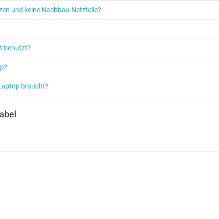
etzen und keine Nachbau-Netzteile?
t benutzt?
Netzteil
op?
Notebook / Laptop
 Laptop braucht?
abel