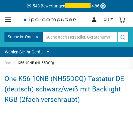
29.543 Bewertungen
4,86
CH
Suche in: One
Wählen Sie Ihr Gerät
One
K56-10NB (NH55DCQ)
One K56-10NB (NH55DCQ) Tastatur DE
(deutsch) schwarz/weiß mit Backlight
RGB (2fach verschraubt)