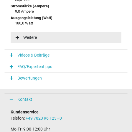
Stromstärke (Ampere)
9,0 Ampere
Ausgangsleistung (Watt)
180,0 Watt
Eingangsspannung
100-240V / 50-60Hz
Weitere
Energieeffizienz
VI
Videos & Beiträge
Notebook Stecker
FAQ/Expertentipps
Steckertyp / -form
rund / 90° abgewinkelt
Bewertungen
Steckerlänge (mm)
11,0 mm
Steckerdurchmesser außen / innen
5,5 mm / 2,5 mm
Kontakt
Stift im Stecker
Nein
Kundenservice
Länge Anschlusskabel (m) (ca.)
Telefon:
+49 7823 96 123 - 0
1.75 m
Mo-Fr: 9:00-12:00 Uhr