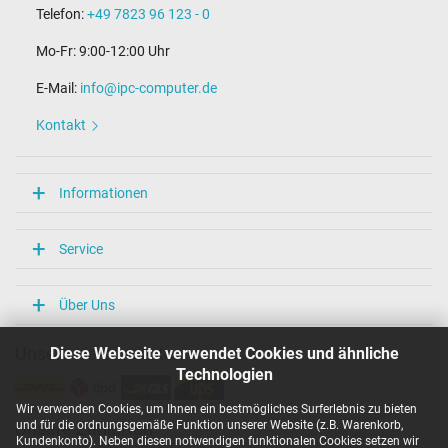
Telefon:
+49 7823 96 123 - 0
Mo-Fr: 9:00-12:00 Uhr
E-Mail:
info@ipc-computer.de
Kontakt
Informationen
Service
Über Uns
Diese Webseite verwendet Cookies und ähnliche
Unsere Versandarten
Technologien
Wir verwenden Cookies, um Ihnen ein bestmögliches Surferlebnis zu bieten
und für die ordnungsgemäße Funktion unserer Website (z.B. Warenkorb,
Unsere Zahlarten
Kundenkonto). Neben diesen notwendigen funktionalen Cookies setzen wir