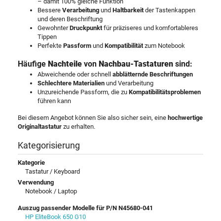
– damit 100% gleiche Funktion
Bessere
Verarbeitung
und
Haltbarkeit
der Tastenkappen
und deren Beschriftung
Gewohnter
Druckpunkt
für präziseres und komfortableres
Tippen
Perfekte
Passform
und
Kompatibilität
zum Notebook
Häufige
Nachteile
von
Nachbau-Tastaturen
sind:
Abweichende oder schnell
abblätternde Beschriftungen
Schlechtere Materialien
und Verarbeitung
Unzureichende Passform, die zu
Kompatibilitätsproblemen
führen kann
Bei diesem Angebot können Sie also sicher sein, eine
hochwertige
Originaltastatur
zu erhalten.
Kategorisierung
Kategorie
Tastatur / Keyboard
Verwendung
Notebook / Laptop
Auszug passender Modelle für P/N N45680-041
HP EliteBook 650 G10