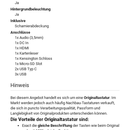
Ja
Hintergrundbeleuchtung
Ja
Inklusive
Scharnierabdeckung
Anschlüsse
1x Audio (3,5mm)
1x DC In
1x HDMI
1x Kartenleser
1x Kensington Schloss
1x Micro-SD Slot
2x USB Typ C
3x USB
Hinweis
Bei diesem Angebot handelt es sich um eine
Originaltastatur
. Im
Markt werden jedoch auch häufig Nachbau-Tastaturen verkauft,
die sich in puncto Verarbeitungsqualität, Passform und
Langlebigkeit von Originalprodukten unterscheiden können.
Die
Vorteile
der
Originaltastatur
sind:
Exact die
gleiche Beschriftung
der Tasten wie beim Original