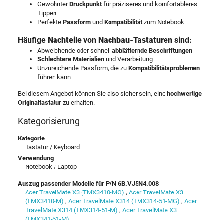
Gewohnter
Druckpunkt
für präziseres und komfortableres
Tippen
Perfekte
Passform
und
Kompatibilität
zum Notebook
Häufige
Nachteile
von
Nachbau-Tastaturen
sind:
Abweichende oder schnell
abblätternde Beschriftungen
Schlechtere Materialien
und Verarbeitung
Unzureichende Passform, die zu
Kompatibilitätsproblemen
führen kann
Bei diesem Angebot können Sie also sicher sein, eine
hochwertige
Originaltastatur
zu erhalten.
Kategorisierung
Kategorie
Tastatur / Keyboard
Verwendung
Notebook / Laptop
Auszug passender Modelle für P/N 6B.VJ5N4.008
Acer TravelMate X3 (TMX3410-MG)
,
Acer TravelMate X3
(TMX3410-M)
,
Acer TravelMate X314 (TMX314-51-MG)
,
Acer
TravelMate X314 (TMX314-51-M)
,
Acer TravelMate X3
(TMX341-51-M)