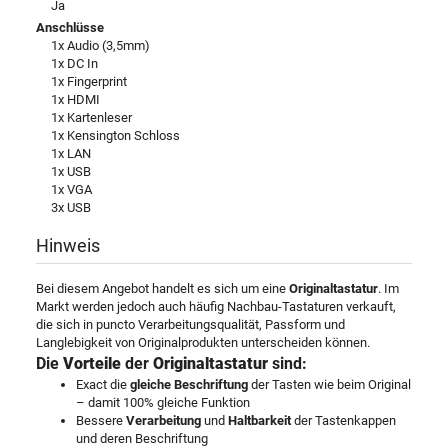
Ja
Anschlüsse
1x Audio (3,5mm)
1x DC In
1x Fingerprint
1x HDMI
1x Kartenleser
1x Kensington Schloss
1x LAN
1x USB
1x VGA
3x USB
Hinweis
Bei diesem Angebot handelt es sich um eine
Originaltastatur
. Im
Markt werden jedoch auch häufig Nachbau-Tastaturen verkauft,
die sich in puncto Verarbeitungsqualität, Passform und
Langlebigkeit von Originalprodukten unterscheiden können.
Die
Vorteile
der
Originaltastatur
sind:
Exact die
gleiche Beschriftung
der Tasten wie beim Original
– damit 100% gleiche Funktion
Bessere
Verarbeitung
und
Haltbarkeit
der Tastenkappen
und deren Beschriftung