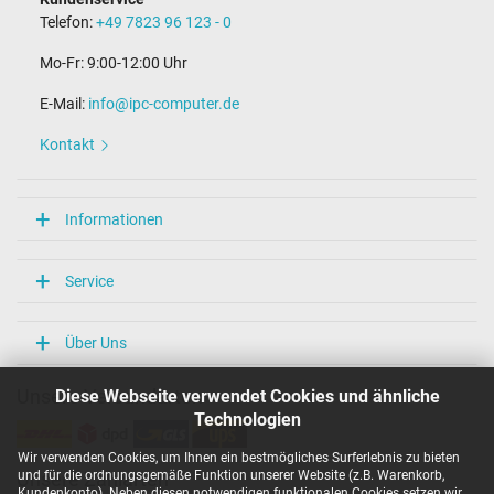
Telefon:
+49 7823 96 123 - 0
Mo-Fr: 9:00-12:00 Uhr
E-Mail:
info@ipc-computer.de
Kontakt
Informationen
Service
Über Uns
Diese Webseite verwendet Cookies und ähnliche
Unsere Versandarten
Technologien
Wir verwenden Cookies, um Ihnen ein bestmögliches Surferlebnis zu bieten
und für die ordnungsgemäße Funktion unserer Website (z.B. Warenkorb,
Unsere Zahlarten
Kundenkonto). Neben diesen notwendigen funktionalen Cookies setzen wir