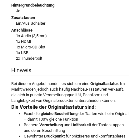
Hintergrundbeleuchtung
Ja
Zusatztasten
Ein/Aus Schalter
Anschlüsse
1x Audio (3,5mm)
1x HDMI
1x Micro-SD Slot
1x USB
2x Thunderbolt
Hinweis
Bei diesem Angebot handelt es sich um eine
Originaltastatur
. Im
Markt werden jedoch auch häufig Nachbau-Tastaturen verkauft,
die sich in puncto Verarbeitungsqualität, Passform und
Langlebigkeit von Originalprodukten unterscheiden können.
Die
Vorteile
der
Originaltastatur
sind:
Exact die
gleiche Beschriftung
der Tasten wie beim Original
– damit 100% gleiche Funktion
Bessere
Verarbeitung
und
Haltbarkeit
der Tastenkappen
und deren Beschriftung
Gewohnter
Druckpunkt
für präziseres und komfortableres