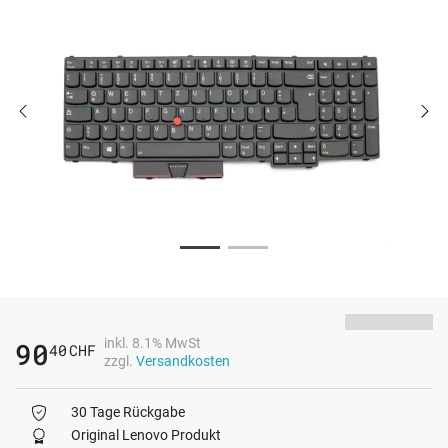
inkl. 8.1% MwSt
90
40
CHF
zzgl.
Versandkosten
30 Tage Rückgabe
Original Lenovo Produkt