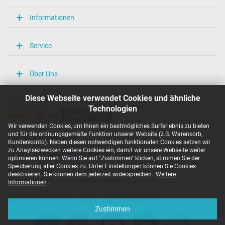
Informationen
Service
Über Uns
Diese Webseite verwendet Cookies und ähnliche
Unsere Versandarten
Technologien
Wir verwenden Cookies, um Ihnen ein bestmögliches Surferlebnis zu bieten
und für die ordnungsgemäße Funktion unserer Website (z.B. Warenkorb,
Unsere Zahlarten
Kundenkonto). Neben diesen notwendigen funktionalen Cookies setzen wir
zu Anaylsezwecken weitere Cookies ein, damit wir unsere Webseite weiter
optimieren können. Wenn Sie auf "Zustimmen" klicken, stimmen Sie der
Speicherung aller Cookies zu. Unter Einstellungen können Sie Cookies
deaktivieren. Sie können dem jederzeit widersprechen.
Weitere
Copyright ©
IPC-Computer Deutschland GmbH
Informationen
.
Alle Preise inkl. gesetzl. MwSt. zzgl. Versandkosten
Zustimmen