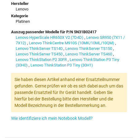
Hersteller
Lenovo
Kategorie
Platinen
Auszug passender Modelle für P/N 5N31B02417
Lenovo HyperScale HR650X V2 (7D4D)
,
Lenovo SR950 (7X11 /
7X12)
,
Lenovo ThinkCentre M910S (10MK/10ML/10QM)
,
Lenovo ThinkServer TS140
,
Lenovo ThinkServer TS150
,
Lenovo ThinkServer TS450
,
Lenovo ThinkServer TS460
,
Lenovo ThinkStation P2 30FR
,
Lenovo ThinkStation P3 Tiny
(30H0)
,
Lenovo ThinkStation P3 Tiny (30H1)
Sie haben diesen Artikel anhand einer Ersatzteilnummer
gefunden. Gerne prüfen wir ob es sich dabei auch um das
passende Ersatzteil für Ihr Gerät handelt. Geben Sie
hierfür bei der Bestellung bitte den Hersteller und die
Modell Bezeichnung in der Bestellanmerkung an.
Wie identifiziere ich mein Notebook Modell?